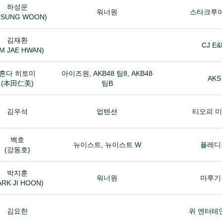
하성운
워너원
스타크루
 SUNG WOON)
김재환
CJ E
IM JAE HWAN)
혼다 히토미
아이즈원, AKB48 팀8, AKB48
AKS
(本田仁美)
팀B
김우석
업텐션
티오피 
백호
뉴이스트, 뉴이스트 W
플레디
(강동호)
박지훈
워너원
마루기
ARK JI HOON)
김요한
위 엔터테