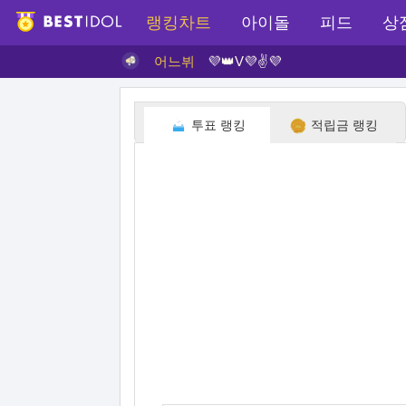
랭킹차트
아이돌
피드
상
어느뷔
💜👑V💜✌💜
투표 랭킹
적립금 랭킹