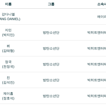
이름
그룹
소속
강다니엘
에이
ANG DANIEL)
지민
방탄소년단
빅히트엔터
(박지민)
뷔
방탄소년단
빅히트엔터
(김태형)
정국
방탄소년단
빅히트엔터
(전정국)
진
방탄소년단
빅히트엔터
(김석진)
제이홉
방탄소년단
빅히트엔터
(정호석)