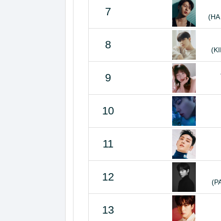
7
(HA
8
(K
9
10
11
12
(P
13