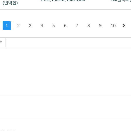
(변백현)
1
2
3
4
5
6
7
8
9
10