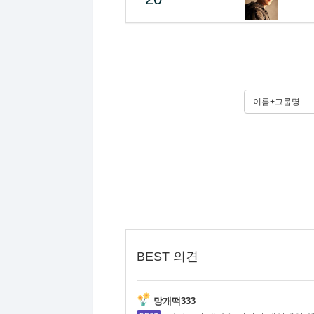
이름+그룹명
BEST 의견
망개떡333