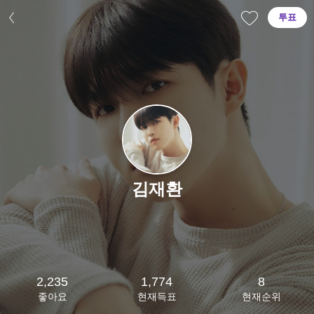
투표
김재환
2,235
1,774
8
좋아요
현재득표
현재순위