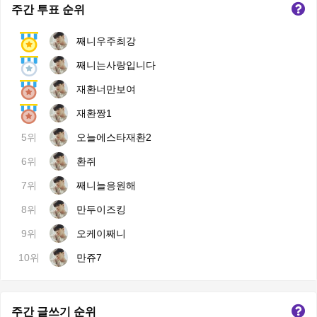
주간 투표 순위
째니우주최강
째니는사랑입니다
재환너만보여
재환짱1
5위
오늘에스타재환2
6위
환쥐
7위
째니늘응원해
8위
만두이즈킹
9위
오케이째니
10위
만쥬7
주간 글쓰기 순위