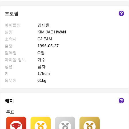
프로필
아이돌명
김재환
실명
KIM JAE HWAN
소속사
CJ E&M
출생
1996-05-27
혈액형
O형
아이돌 정보
가수
성별
남자
키
175cm
몸무게
61kg
배지
투표