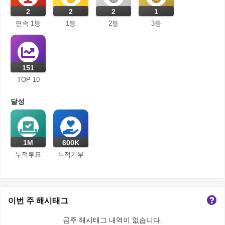
2
2
2
1
연속 1등
1등
2등
3등
151
TOP 10
달성
1M
600K
누적투표
누적기부
이번 주 해시태그
금주 해시태그 내역이 없습니다.