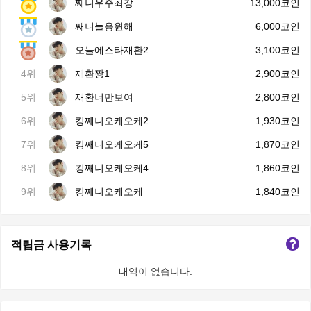
째니우주최강
13,000코인
째니늘응원해
6,000코인
오늘에스타재환2
3,100코인
4위
재환짱1
2,900코인
5위
재환너만보여
2,800코인
6위
킹째니오케오케2
1,930코인
7위
킹째니오케오케5
1,870코인
8위
킹째니오케오케4
1,860코인
9위
킹째니오케오케
1,840코인
적립금 사용기록
내역이 없습니다.