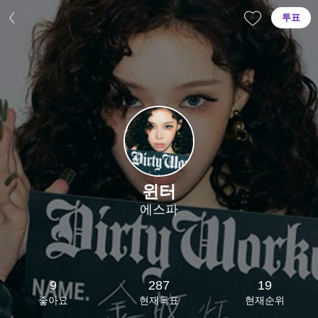
투표
윈터
에스파
9
287
19
좋아요
현재득표
현재순위