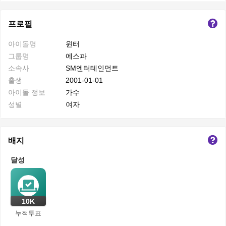
프로필
아이돌명
윈터
그룹명
에스파
소속사
SM엔터테인먼트
출생
2001-01-01
아이돌 정보
가수
성별
여자
배지
달성
10K
누적투표