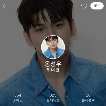
투표
옹성우
워너원
364
325
16
좋아요
현재득표
현재순위