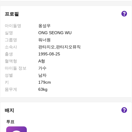
프로필
아이돌명
옹성우
실명
ONG SEONG WU
그룹명
워너원
소속사
판타지오,판타지오뮤직
출생
1995-08-25
혈액형
A형
아이돌 정보
가수
성별
남자
키
179cm
몸무게
63kg
배지
투표