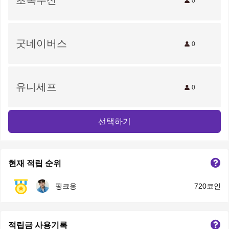
초록우산
0
굿네이버스
0
유니세프
0
선택하기
현재 적립 순위
핑크옹
720코인
적립금 사용기록