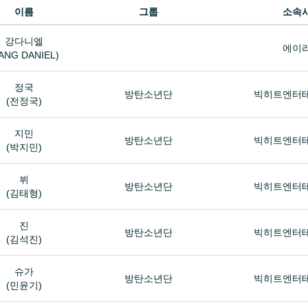
이름
그룹
소속
강다니엘
에이
ANG DANIEL)
정국
방탄소년단
빅히트엔터
(전정국)
지민
방탄소년단
빅히트엔터
(박지민)
뷔
방탄소년단
빅히트엔터
(김태형)
진
방탄소년단
빅히트엔터
(김석진)
슈가
방탄소년단
빅히트엔터
(민윤기)