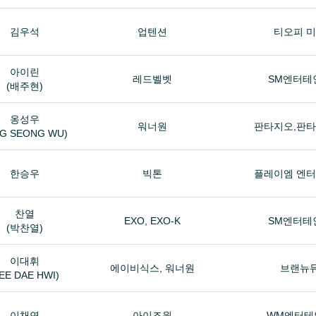
김우석
업텐션
티오피 
아이린
레드벨벳
SM엔터테
(배주현)
옹성우
워너원
판타지오,판
G SEONG WU)
한승우
빅톤
플레이엠 엔
찬열
EXO, EXO-K
SM엔터테
(박찬열)
이대휘
에이비식스, 워너원
브랜뉴
LEE DAE HWI)
이채연
아이즈원
WM엔터테