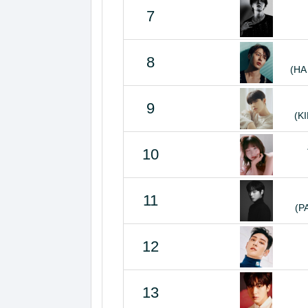
7
8
(HA
9
(K
10
11
(P
12
13