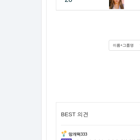
이름+그룹명
BEST 의견
망개떡333