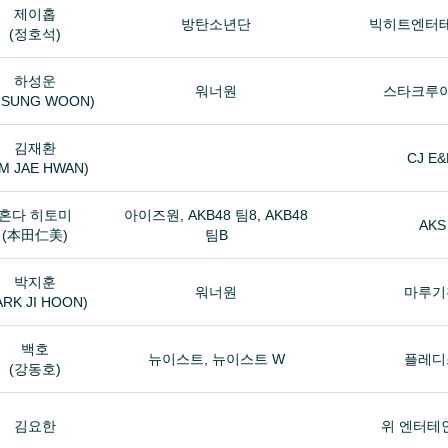
제이홉
방탄소년단
빅히트엔터
(정호석)
하성운
워너원
스타크루
 SUNG WOON)
김재환
CJ E
IM JAE HWAN)
혼다 히토미
아이즈원, AKB48 팀8, AKB48
AKS
(本田仁美)
팀B
박지훈
워너원
마루기
ARK JI HOON)
백호
뉴이스트, 뉴이스트 W
플레디
(강동호)
김요한
위 엔터테