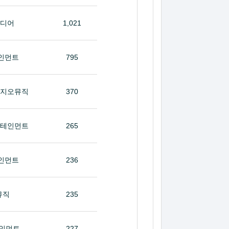
미디어
1,021
인먼트
795
타지오뮤직
370
터테인먼트
265
인먼트
236
뮤직
235
인먼트
227