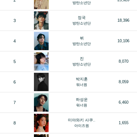
2
방탄소년단
정국
3
18,396
방탄소년단
뷔
4
10,106
방탄소년단
진
5
8,070
방탄소년단
박지훈
6
8,059
워너원
하성운
7
6,460
워너원
미야와키 사쿠..
8
1,655
아이즈원