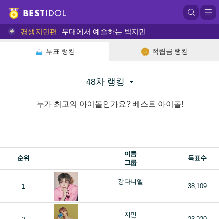
평생지민편
무대에서 예슬하는 박지민
투표 랭킹
적립금 랭킹
48차 랭킹
누가 최고의 아이돌인가요? 베스트 아이돌!
이름
순위
득표수
그룹
강다니엘
1
38,109
-
지민
23,920