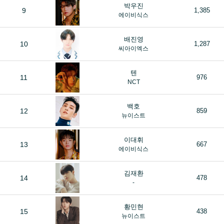
박우진
9
1,385
에이비식스
배진영
10
1,287
씨아이엑스
텐
11
976
NCT
백호
12
859
뉴이스트
이대휘
13
667
에이비식스
김재환
14
478
-
황민현
15
438
뉴이스트