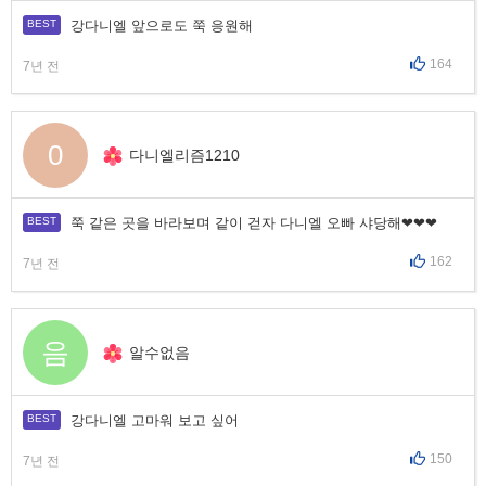
강다니엘 앞으로도 쭉 응원해
164
7년 전
0
다니엘리즘1210
쭉 같은 곳을 바라보며 같이 걷자 다니엘 오빠 샤당해❤❤❤
162
7년 전
음
알수없음
강다니엘 고마워 보고 싶어
150
7년 전