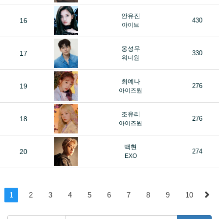
안유진
16
430
아이브
옹성우
17
330
워너원
최예나
19
276
아이즈원
조유리
18
276
아이즈원
백현
20
274
EXO
1
2
3
4
5
6
7
8
9
10