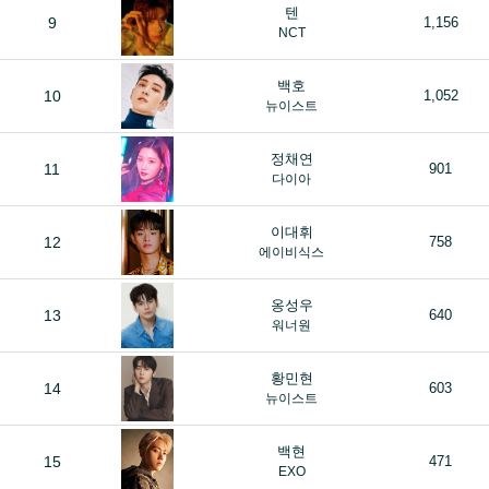
텐
9
1,156
NCT
백호
10
1,052
뉴이스트
정채연
11
901
다이아
이대휘
12
758
에이비식스
옹성우
13
640
워너원
황민현
14
603
뉴이스트
백현
15
471
EXO