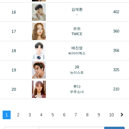
김재환
16
402
-
쯔위
17
360
TWICE
배진영
18
356
씨아이엑스
JR
19
325
뉴이스트
루다
20
210
우주소녀
1
2
3
4
5
6
7
8
9
10