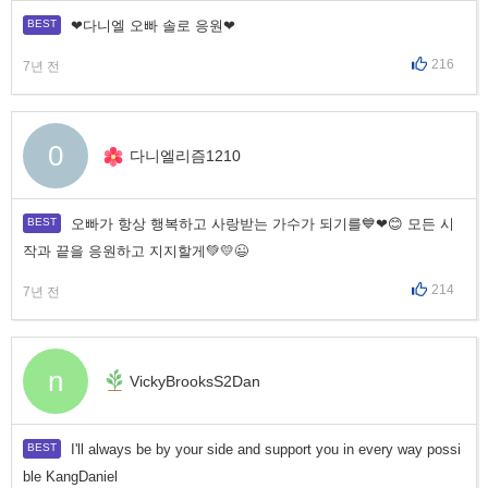
❤다니엘 오빠 솔로 응원❤
216
7년 전
0
다니엘리즘1210
오빠가 항상 행복하고 사랑받는 가수가 되기를💙❤😊 모든 시
작과 끝을 응원하고 지지할게💚💛😉
214
7년 전
n
VickyBrooksS2Dan
I'll always be by your side and support you in every way possi
ble KangDaniel