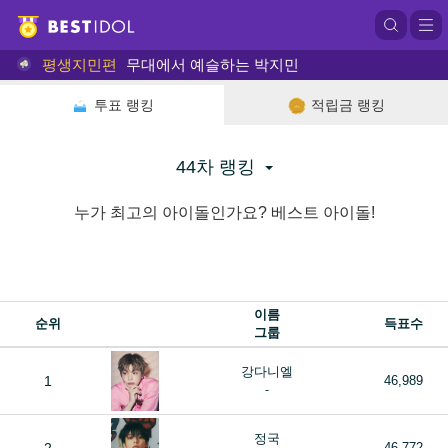
평생지민편
무대에서 예슬하는 박지민
투표 랭킹
적립금 랭킹
44차 랭킹
누가 최고의 아이돌인가요? 베스트 아이돌!
이름
순위
득표수
그룹
강다니엘
1
46,989
-
정국
46,772