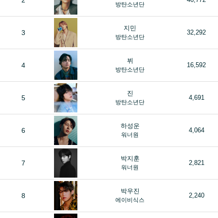
2
방탄소년단
지민
3
32,292
방탄소년단
뷔
4
16,592
방탄소년단
진
5
4,691
방탄소년단
하성운
6
4,064
워너원
박지훈
7
2,821
워너원
박우진
8
2,240
에이비식스