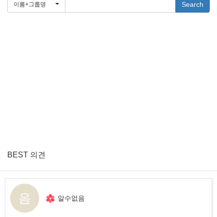
Search
이름+그룹명
BEST 의견
음
알수없음