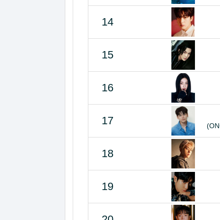
14
15
16
17
(ON
18
19
20