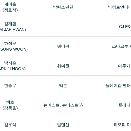
제이홉
방탄소년단
빅히트엔터
(정호석)
김재환
CJ E
IM JAE HWAN)
하성운
워너원
스타크루
 SUNG WOON)
박지훈
워너원
마루기
ARK JI HOON)
한승우
빅톤
플레이엠 엔
백호
뉴이스트, 뉴이스트 W
플레디
(강동호)
김우석
업텐션
티오피 