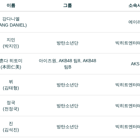
이름
그룹
소속
강다니엘
에이
ANG DANIEL)
지민
방탄소년단
빅히트엔터
(박지민)
혼다 히토미
아이즈원, AKB48 팀8, AKB48
AKS
(本田仁美)
팀B
뷔
방탄소년단
빅히트엔터
(김태형)
정국
방탄소년단
빅히트엔터
(전정국)
진
방탄소년단
빅히트엔터
(김석진)