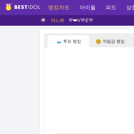
랭킹차트
아이돌
피드
상
어느뷔
💜👑V💜✌💜
투표 랭킹
적립금 랭킹