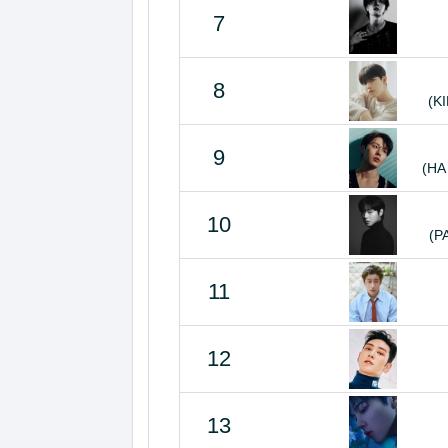
7
8
(K
9
(HA
10
(P
11
12
13