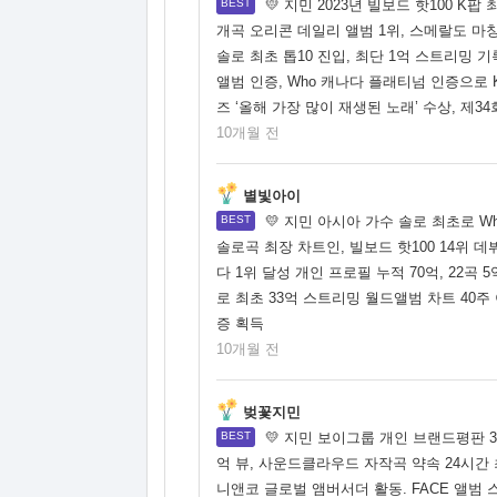
💛 지민 2023년 빌보드 핫100 K
개곡 오리콘 데일리 앨범 1위, 스메랄도 마칭밴
솔로 최초 톱10 진입, 최단 1억 스트리밍 기록
앨범 인증, Who 캐나다 플래티넘 인증으로 K팝
즈 ‘올해 가장 많이 재생된 노래’ 수상, 제
10개월 전
별빛아이
💛 지민 아시아 가수 솔로 최초로 W
솔로곡 최장 차트인, 빌보드 핫100 14위 데
다 1위 달성 개인 프로필 누적 70억, 22곡 
로 최초 33억 스트리밍 월드앨범 차트 40주 
증 획득
10개월 전
벚꽃지민
💛 지민 보이그룹 개인 브랜드평판 35
억 뷰, 사운드클라우드 자작곡 약속 24시간
니앤코 글로벌 앰버서더 활동. FACE 앨범 스포