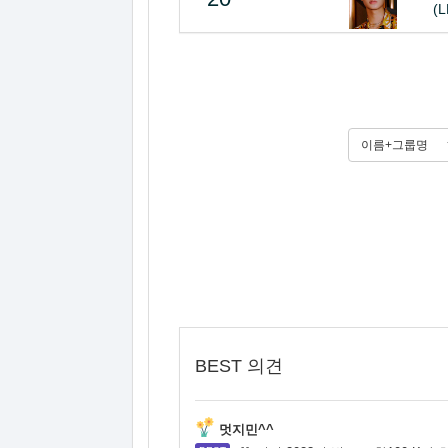
(
이름+그룹명
BEST 의견
멋지민^^