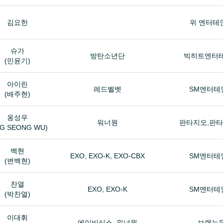
김요한
위 엔터테
슈가
방탄소년단
빅히트엔터
(민윤기)
아이린
레드벨벳
SM엔터테
(배주현)
옹성우
워너원
판타지오,판
G SEONG WU)
백현
EXO, EXO-K, EXO-CBX
SM엔터테
(변백현)
찬열
EXO, EXO-K
SM엔터테
(박찬열)
이대휘
에이비식스, 워너원
브랜뉴