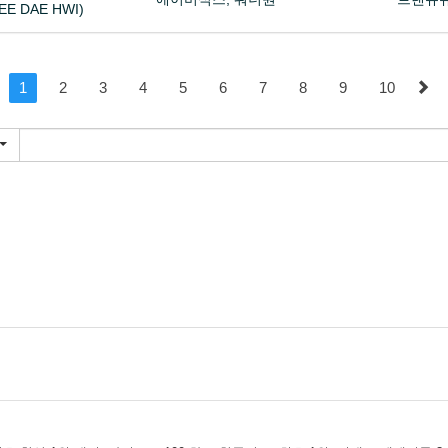
LEE DAE HWI)
1
2
3
4
5
6
7
8
9
10