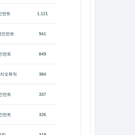
인먼트
1,121
테인먼트
941
인먼트
849
타지오뮤직
384
인먼트
337
인먼트
326
뮤직
319