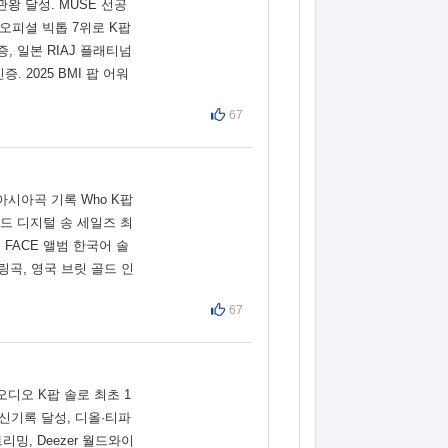
관왕 달성. MUSE 선공
 오피셜 빅톱 7위로 K팝
증, 일본 RIAJ 플래티넘
 2025 BMI 팝 어워
67
아시아곡 기록 Who K팝
보드 디지털 송 세일즈 최
 FACE 앨범 한국어 솔
셀링곡, 영국 브릿 골드 인
67
 오디오 K팝 솔로 최초 1
신기록 달성, 디올·티파
리밍, Deezer 월드와이