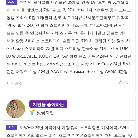
💛지민 보이그룹 개인브평 35개월 연속 1위 포함 총 51개월 1
위, 아이돌 개인브평 7월 1위로 총 27회 최다 1위📍유튜브 공식 오디오
영상 조회수 K팝 1위(필터·솔로 최초 1억뷰)📍사운드클라우드 자작곡
‘약속’ 발매 24시간 최다 스트리밍 기네스 등재📍인스타그램 전 세계
모든 인물 중 언급량 1위 자체 신기록📍디올·티파니앤코 글로벌 앰버
서더 활동📍페이스 스포티파이 솔로 최단 30억회 크레딧 재생 달성📍L
ike Crazy 스포티파이 23년 최다 스트리밍 한국어곡📍DEEZER TOP1
00 WORLDWIDE 100일간 1위 K팝 최초·유일 기록📍24년 MTV 유럽뮤
직어워드 베스트 K팝, MAMA 팬스초이스 대상📍Like Crazy 24년 BMI
런던 어워드 수상📍24년 AAA Best Musician Solo 수상·APMA 3관왕
75
11개월 전
지민을 좋아하는
벚꽃지민
💛WHO 24년 미국에서 가장 많이 스트리밍된 아시아곡📍Who
스포티파이 K팝 솔로곡 최장 차트인 기록📍스포티파이 개인 프로필 70