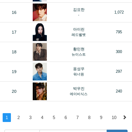
김요한
16
1,072
-
아이린
17
795
레드벨벳
황민현
18
300
뉴이스트
옹성우
19
297
워너원
박우진
20
240
에이비식스
1
2
3
4
5
6
7
8
9
10