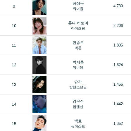
하성운
9
4,739
워너원
혼다 히토미
10
2,206
아이즈원
한승우
11
1,805
빅톤
박지훈
12
1,624
워너원
슈가
13
1,456
방탄소년단
김우석
14
1,442
업텐션
백호
15
1,352
뉴이스트