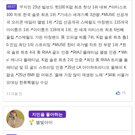
💛지민 23년 빌보드 핫100 K팝 최초 핫샷 1위 데뷔📍아티스트
100 차트 한국 솔로 최초 1위📍기네스 세계기록 3관왕📍MUSE 선공개
곡 오리콘 데일리 앨범 1위📍2집 선공개곡 스메랄도 마칭밴드 115개국
아이튠즈 1위📍아이튠즈 119개국 1위, 전 세계 아티스트 최초 6번째
올킬📍스메랄도 가든 마칭밴드 英 오피셜 빅톱 7위, K팝 솔로 최초 톱1
0 진입·최단 1억 스트리밍📍MUSE 한터 국가별 차트 전 부문 1위📍한
국 솔로 최초 4곡 美 RIAA 골드 인증📍RIAJ 플래티넘 앨범 인증📍‘Wh
o’ 캐나다 플래티넘, K팝 솔로 최초 2곡 인증📍최단 美 RIAA 트리플 플
래티넘 및 日 골드 스트리밍 인증📍25년 LA 아이하트라디오 올해의 K
팝송📍25년 BMI 팝 어워즈 ‘올해 가장 많이 재생된 노래’📍34회 서울가
요대상 한류특별상 수상
75
11개월 전
지민을 좋아하는
별빛아이