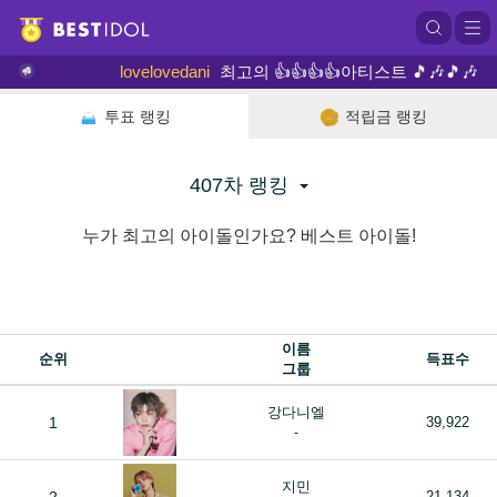
lovelovedani
최고의 👍👍👍👍아티스트 🎵🎶🎵🎶강다니
투표 랭킹
적립금 랭킹
407차 랭킹
누가 최고의 아이돌인가요? 베스트 아이돌!
이름
순위
득표수
그룹
강다니엘
1
39,922
-
지민
21,134