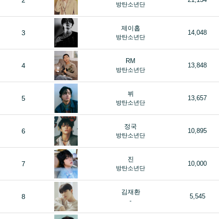
2
방탄소년단
제이홉
3
14,048
방탄소년단
RM
4
13,848
방탄소년단
뷔
5
13,657
방탄소년단
정국
6
10,895
방탄소년단
진
7
10,000
방탄소년단
김재환
8
5,545
-