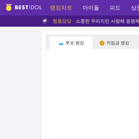
랭킹차트
아이돌
피드
상
찜풍당당
소중한 우리지민 사랑해 응원해 
투표 랭킹
적립금 랭킹