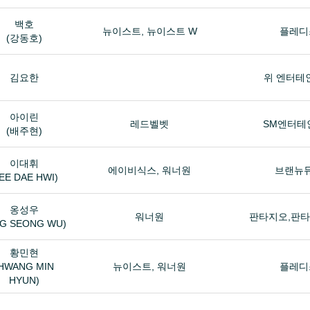
백호
뉴이스트, 뉴이스트 W
플레디
(강동호)
김요한
위 엔터테
아이린
레드벨벳
SM엔터테
(배주현)
이대휘
에이비식스, 워너원
브랜뉴
LEE DAE HWI)
옹성우
워너원
판타지오,판
G SEONG WU)
황민현
HWANG MIN
뉴이스트, 워너원
플레디
HYUN)