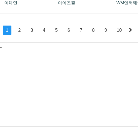
이채연
아이즈원
WM엔터테
1
2
3
4
5
6
7
8
9
10