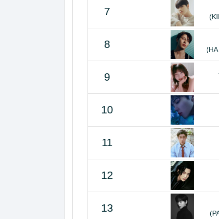
7
(K
8
(HA
9
10
11
12
13
(P