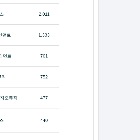
스
2,011
인먼트
1,333
인먼트
761
뮤직
752
타지오뮤직
477
스
440