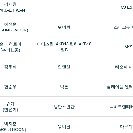
김재환
CJ E
IM JAE HWAN)
하성운
워너원
스타크루
 SUNG WOON)
혼다 히토미
아이즈원, AKB48 팀8, AKB48
AKS
(本田仁美)
팀B
김우석
업텐션
티오피 
한승우
빅톤
플레이엠 엔
슈가
방탄소년단
빅히트엔터
(민윤기)
박지훈
워너원
마루기
ARK JI HOON)