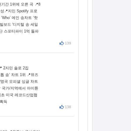
오랜기간 1위에 오른 곡 📍8
지민 Spotify 프로
‘Who’ 메인 송차트 ‘핫
'는 빌보드 '디지털 송 세일
최단 스포티파이 1억 돌파
139
 2지민 솔로 2집
톱 송’ 차트 1위 📍뮤즈
O”영국 오피셜 싱글 차트
이상 국가/지역에서 아이튠
범 최초 미국 레코드산업협
 획득
138