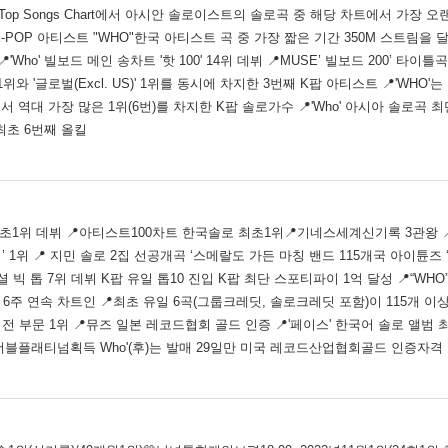
l Daily Top Songs Chart에서 아시안 솔로이스트의 솔로곡 중 해당 차트에서 가장 
OP 아티스트 "WHO"한국 아티스트 곡 중 가장 짧은 기간 350M 스트림을 달성
ho' 빌보드 메인 송차트 '핫 100' 14위 데뷔 📍MUSE’ 빌보드 200’ 타이틀곡 
 1위와 '글로벌(Excl. US)' 1위를 동시에 차지한 3번째 K팝 아티스트 📍'WHO
 역대 가장 많은 1위(6번)를 차지한 K팝 솔로가수 📍'Who' 아시아 솔로곡 
최초 6번째 올킬
초1위 데뷔 📍아티스트100차트 한국솔로 최초1위📍기네스세계신기록 3관왕 📍
킹’ 1위 📍 지민 솔로 2집 선공개곡 ‘스메랄도 가든 마칭 밴드 115개국 아이튠즈 ‘
빅 톱 7위 데뷔 K팝 유일 톱10 진입 K팝 최단 스포티파이 1억 달성 📍“WH
6주 연속 차트인 📍최초 유일 6곡(그룹크레딧, 솔로크레딧 포함)이 115개 
트 전 부문 1위 📍뮤즈 일본 레코드협회 골드 인증 📍'페이스' 한국어 솔로 앨
더블플래티넘획득 Who'(후)는 발매 29일만 미국 레코드산업협회골드 인증자격