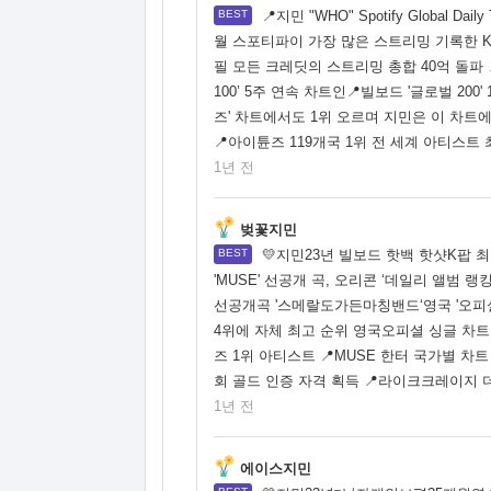
📍지민 "WHO" Spotify Globa
월 스포티파이 가장 많은 스트리밍 기록한 K-P
필 모든 크레딧의 스트리밍 총합 40억 돌파 📍'W
100’ 5주 연속 차트인📍빌보드 '글로벌 200'
즈' 차트에서도 1위 오르며 지민은 이 차트에서
📍아이튠즈 119개국 1위 전 세계 아티스트 
1년 전
벚꽃지민
💛지민23년 빌보드 핫백 핫샷K팝 최
'MUSE' 선공개 곡, 오리콘 ‘데일리 앨범 랭
선공개곡 '스메랄도가든마칭밴드‘영국 '오피셜 
4위에 자체 최고 순위 영국오피셜 싱글 차트 
즈 1위 아티스트 📍MUSE 한터 국가별 차
회 골드 인증 자격 획득 📍라이크크레이지 
1년 전
에이스지민