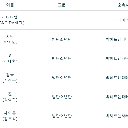
이름
그룹
소속
강다니엘
에이
ANG DANIEL)
지민
방탄소년단
빅히트엔터
(박지민)
뷔
방탄소년단
빅히트엔터
(김태형)
정국
방탄소년단
빅히트엔터
(전정국)
진
방탄소년단
빅히트엔터
(김석진)
제이홉
방탄소년단
빅히트엔터
(정호석)