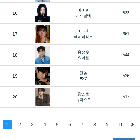
아이린
16
833
레드벨벳
이대휘
17
661
에이비식스
옹성우
18
544
워너원
찬열
19
526
EXO
황민현
20
517
뉴이스트
1
2
3
4
5
6
7
8
9
10