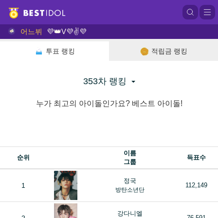
어느뷔
💜👑V💜✌💜
투표 랭킹
적립금 랭킹
353차 랭킹
누가 최고의 아이돌인가요? 베스트 아이돌!
이름
순위
득표수
그룹
정국
1
112,149
방탄소년단
강다니엘
76,591