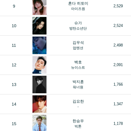
혼다 히토미
9
2,529
아이즈원
슈가
10
2,524
방탄소년단
김우석
11
2,498
업텐션
백호
12
2,091
뉴이스트
박지훈
13
1,766
워너원
김요한
14
1,347
-
한승우
15
1,178
빅톤