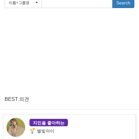
Search
이름+그룹명
BEST 의견
지민을 좋아하는
별빛아이