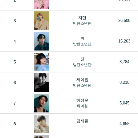
2
-
지민
3
26,508
방탄소년단
뷔
4
15,263
방탄소년단
진
5
8,784
방탄소년단
제이홉
6
8,218
방탄소년단
하성운
7
5,045
워너원
김재환
8
4,858
-