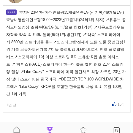
💛지민23년◽남자개인브평35개월연속1위(신기록)/49개월1위)
💛남녀통합개인브평18.09~2023년11월1위(24회1위 차지) 📍유튜브:공
식오디오영상 조회수K팝1위(필터/솔로 최초1억뷰) 📍사운드클라우드:
자작곡 약속-최초3억 돌파(역대1위/방탄1위) 📍‘약속’ 스포티파이에
서 8500만 스트리밍을 돌파📍인스타그램:전세계 모든 인물 중언급량1
위 기록 보유자체신기록📍디올 블로벌앰버서더,티파니엔코 글로벌앰
버스📍스포티파이 1억 이상 스트리밍 8곡 보유한 K팝 솔로 아티스
트 📍 '페이스'(FACE) 스포티파이 한국어 솔로 앨범 최초 21억 스트리
밍 달성 📍Like Crazy" 스포티파이 미국 일간차트 최장 차트인 23년 가
장 많이 스트리밍된 한국어곡 📍DEEZER TOP 100 WORLDWIDE 차
트에서 ‘Like Crazy’ KPOP을 포함한 한국음악 사상 최초 유일 100일
간 1위 기록
154
1년 전