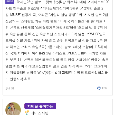
💛지민23년 빌보드 핫백 핫샷K팝 최초1위 데뷔 📍아티스트100
차트 한국솔로 최초1위📍기네스세계신기록 3관왕 📍 2지민 솔로 2
집 'MUSE' 선공개 곡, 오리콘 ‘데일리 앨범 랭킹’ 1위 📍 지민 솔로 2집
선공개곡 ‘스메랄도 가든 마칭 밴드 115개국 아이튠즈 ‘톱 송’ 차트 1
위 📍뮤즈 선공개곡 '스메랄도가든마칭밴드‘영국 '오피셜 빅 톱 7위 데
뷔 K팝 유일 톱10 진입 K팝 최단 스포티파이 1억 달성 📍“WHO”영국
오피셜 싱글 차트 4위에 자체 최고 순위 영국오피셜 싱글 차트 5주 연
속 차트인 📍최초 유일 6곡(그룹크레딧, 솔로크레딧 포함)이 115개 이
상 국가/지역에서 아이튠즈 1위 아티스트 📍MUSE 한터 국가별 차트
전 부문 1위 📍뮤즈 일본 레코드협회 골드 인증 📍'페이스' 한국어 솔로
앨범 최초 미국 레코드산업협회 골드 인증 자격 획득 📍라이크크레이
지 더블플래티넘획득 Who'(후)는 발매 29일만 미국 레코드산업협회골
드 인증자격 획득
156
1년 전
지민을 좋아하는
에이스지민