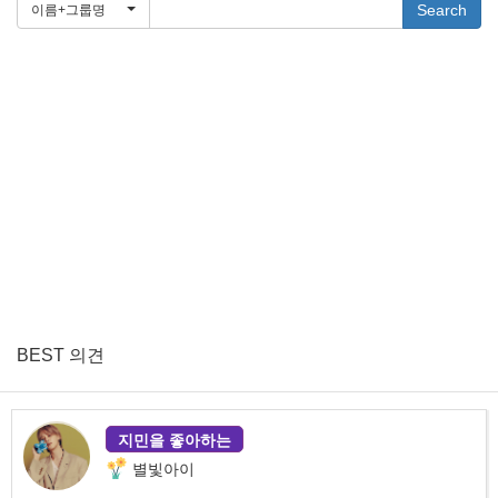
Search
이름+그룹명
BEST 의견
지민을 좋아하는
별빛아이