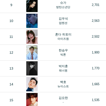
슈가
9
2,701
방탄소년단
김우석
10
2,563
업텐션
혼다 히토미
11
2,502
아이즈원
한승우
12
1,900
빅톤
박지훈
13
1,770
워너원
백호
14
1,665
뉴이스트
김요한
15
1,535
-