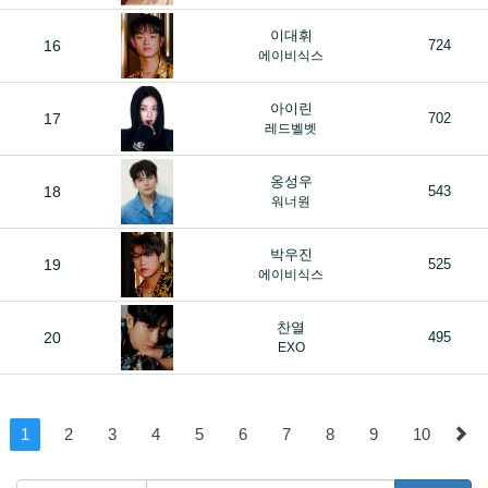
이대휘
16
724
에이비식스
아이린
17
702
레드벨벳
옹성우
18
543
워너원
박우진
19
525
에이비식스
찬열
20
495
EXO
1
2
3
4
5
6
7
8
9
10