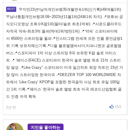
💛지민23년◽남자개인브평35개월연속1위(신기록)/49개월1위)
💛남녀통합개인브평18.09~2023년11월1위(24회1위 차지) 📍유튜브:공
식오디오영상 조회수K팝1위(필터/솔로 최초1억뷰) 📍사운드클라우드:
자작곡 약속-최초3억 돌파(역대1위/방탄1위) 📍‘약속’ 스포티파이에
서 8500만 스트리밍을 돌파📍인스타그램:전세계 모든 인물 중언급량1
위 기록 보유자체신기록📍디올 블로벌앰버서더,티파니엔코 글로벌앰
버스📍스포티파이 1억 이상 스트리밍 8곡 보유한 K팝 솔로 아티스
트 📍 '페이스'(FACE) 스포티파이 한국어 솔로 앨범 최초 21억 스트리
밍 달성 📍Like Crazy" 스포티파이 미국 일간차트 최장 차트인 23년 가
장 많이 스트리밍된 한국어곡 📍DEEZER TOP 100 WORLDWIDE 차
트에서 ‘Like Crazy’ KPOP을 포함한 한국음악 사상 최초 유일 100일
간 1위 기록📍'페이스' 한국어 솔로 앨범 최초 미국 레코드산업협회 골
드 인증 자격 획득
153
2년 전
지민을 좋아하는