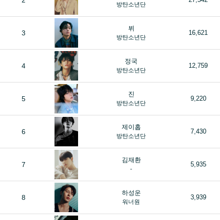
2
방탄소년단
뷔
3
16,621
방탄소년단
정국
4
12,759
방탄소년단
진
5
9,220
방탄소년단
제이홉
6
7,430
방탄소년단
김재환
7
5,935
-
하성운
8
3,939
워너원