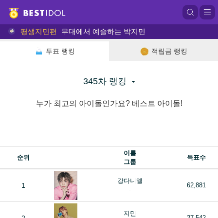
평생지민편
무대에서 예슬하는 박지민
투표 랭킹
적립금 랭킹
345차 랭킹
누가 최고의 아이돌인가요? 베스트 아이돌!
이름
순위
득표수
그룹
강다니엘
1
62,881
-
지민
27,542