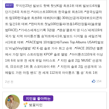
💛지민23년 빌보드 핫백 핫샷K팝 최초1위 데뷔 빌보드4개월
단기간4곡 차트인📍아티스트100차트 한국솔로 최초1위📍영국싱글차
트:탑100한국솔로 최초8위 데뷔(타이틀) 30위(선공개곡)데뷔오리콘차
트:일간1위 데뷔📍한터차트:첫날100만돌파/초동145만장돌파(솔로앨
범FACE)📍기네스세계신기록 3관왕 📍팬송‘클로저 댄 디스’세계119개
국가 및 지역 아이튠즈'톱 송'차트에서1위,빌보드 디지털 송 세일즈'에
서1위로 데뷔 📍FACE발매 10개월만에iTunes Top Albums USA#1빌보
드‘비닐(Vinyl)앨범’ #2 K-팝 솔로 가수 최고 순위 📍FACE 2023년 멜론
에서 가장 많이 스트리밍된 KPOP 솔로 앨범 📍아이튠즈110개국 이상
1위 6곡 보유 전 세계 유일 아티스트 📍 지민 솔로 2집 'MUSE' 선공개
곡, 日오리콘 1위 美 스포티파이 4위 📍 지민의 솔로 2집 선공개곡 ‘스
메랄도 가든 마칭 밴드’ 전 세계 112개국 아이튠즈 ‘톱 송’ 차트 1위
154
2년 전
지민을 좋아하는
벚꽃지민