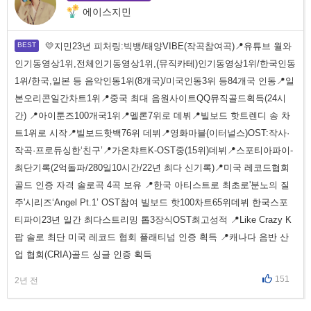
에이스지민
💛지민23년 피처링:빅뱅/태양VIBE(작곡참여곡)📍유튜브 월와
인기동영상1위,전체인기동영상1위,(뮤직카테)인기동영상1위/한국인동
1위/한국,일본 등 음악인동1위(8개국)/미국인동3위 등84개국 인동📍일
본오리콘일간차트1위📍중국 최대 음원사이트QQ뮤직골드획득(24시
간) 📍아이툰즈100개국1위📍멜론7위로 데뷔📍빌보드 핫트렌디 송 차
트1위로 시작📍빌보드핫백76위 데뷔📍영화마블(이터널스)OST:작사·
작곡·프로듀싱한‘친구’📍가온챠트K-OST중(15위)데뷔📍스포티아파이-
최단기록(2억돌파/280일10시간/22년 최다 신기록)📍미국 레코드협회
골드 인증 자격 솔로곡 4곡 보유 📍한국 아티스트로 최초로'분노의 질
주'시리즈‘Angel Pt.1’ OST참여 빌보드 핫100차트65위데뷔 한국스포
티파이23년 일간 최다스트리밍 톱3장식OST최고성적 📍Like Crazy K
팝 솔로 최단 미국 레코드 협회 플래티넘 인증 획득 📍캐나다 음반 산
업 협회(CRIA)골드 싱글 인증 획득
151
2년 전