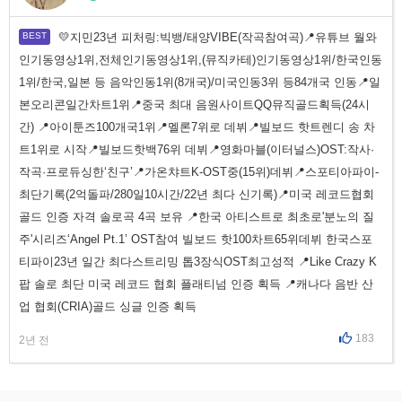
💛지민23년 피처링:빅뱅/태양VIBE(작곡참여곡)📍유튜브 월와
인기동영상1위,전체인기동영상1위,(뮤직카테)인기동영상1위/한국인동
1위/한국,일본 등 음악인동1위(8개국)/미국인동3위 등84개국 인동📍일
본오리콘일간차트1위📍중국 최대 음원사이트QQ뮤직골드획득(24시
간) 📍아이툰즈100개국1위📍멜론7위로 데뷔📍빌보드 핫트렌디 송 차
트1위로 시작📍빌보드핫백76위 데뷔📍영화마블(이터널스)OST:작사·
작곡·프로듀싱한‘친구’📍가온챠트K-OST중(15위)데뷔📍스포티아파이-
최단기록(2억돌파/280일10시간/22년 최다 신기록)📍미국 레코드협회
골드 인증 자격 솔로곡 4곡 보유 📍한국 아티스트로 최초로'분노의 질
주'시리즈‘Angel Pt.1’ OST참여 빌보드 핫100차트65위데뷔 한국스포
티파이23년 일간 최다스트리밍 톱3장식OST최고성적 📍Like Crazy K
팝 솔로 최단 미국 레코드 협회 플래티넘 인증 획득 📍캐나다 음반 산
업 협회(CRIA)골드 싱글 인증 획득
183
2년 전