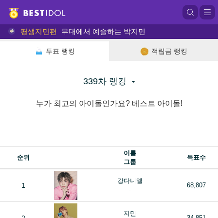
평생지민편
무대에서 예슬하는 박지민
투표 랭킹
적립금 랭킹
339차 랭킹
누가 최고의 아이돌인가요? 베스트 아이돌!
이름
순위
득표수
그룹
강다니엘
1
68,807
-
지민
34,851