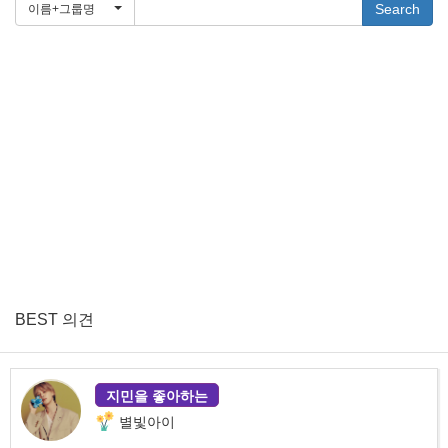
Search
이름+그룹명
BEST 의견
지민을 좋아하는
별빛아이