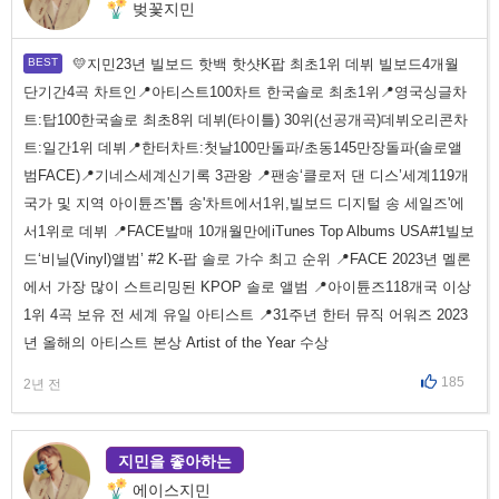
벚꽃지민
💛지민23년 빌보드 핫백 핫샷K팝 최초1위 데뷔 빌보드4개월
단기간4곡 차트인📍아티스트100차트 한국솔로 최초1위📍영국싱글차
트:탑100한국솔로 최초8위 데뷔(타이틀) 30위(선공개곡)데뷔오리콘차
트:일간1위 데뷔📍한터차트:첫날100만돌파/초동145만장돌파(솔로앨
범FACE)📍기네스세계신기록 3관왕 📍팬송‘클로저 댄 디스’세계119개
국가 및 지역 아이튠즈'톱 송'차트에서1위,빌보드 디지털 송 세일즈'에
서1위로 데뷔 📍FACE발매 10개월만에iTunes Top Albums USA#1빌보
드‘비닐(Vinyl)앨범’ #2 K-팝 솔로 가수 최고 순위 📍FACE 2023년 멜론
에서 가장 많이 스트리밍된 KPOP 솔로 앨범 📍아이튠즈118개국 이상
1위 4곡 보유 전 세계 유일 아티스트 📍31주년 한터 뮤직 어워즈 2023
년 올해의 아티스트 본상 Artist of the Year 수상
185
2년 전
지민을 좋아하는
에이스지민