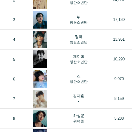
2
방탄소년단
뷔
3
17,130
방탄소년단
정국
4
13,951
방탄소년단
제이홉
5
10,290
방탄소년단
진
6
9,970
방탄소년단
김재환
7
8,159
-
하성운
8
5,288
워너원