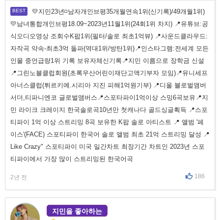
💛지민23년◽남자개인브평35개월연속1위(신기록)/49개월1위)
💛남녀통합개인브평18.09~2023년11월1위(24회1위 차지) 📍유튜브:공
식오디오영상 조회수K팝1위(필터/솔로 최초1억뷰) 📍사운드클라우드:
자작곡 약속-최초3억 돌파(역대1위/방탄1위)📍인스타그램:전세계 모든
인물 중언급량1위 기록 보유자체신기록📍지민 이름으로 장학금 신설
📍그린노블클럽회원(초록우산어린이재단고액기부자 모임)📍유니세프
아너스클럽(튀르키예.시리아 지진 피해1억원기부) 📍디올 블로벌앰버
서더,티파니엔코 글로벌앰버스📍스포타파이1억이상 스밍6곡보유📍지
민 라이크 크레이지 한국솔로곡10년만 첫캐나다 골드싱글획득 📍스포
티파이 1억 이상 스트리밍 8곡 보유한 K팝 솔로 아티스트 📍 앨범 '페
이스'(FACE) 스포티파이 한국어 솔로 앨범 최초 21억 스트리밍 달성 📍
Like Crazy" 스포티파이 미국 일간차트 최장기간 차트인 2023년 스포
티파이에서 가장 많이 스트리밍된 한국어곡
186
2년 전
지민을 좋아하는