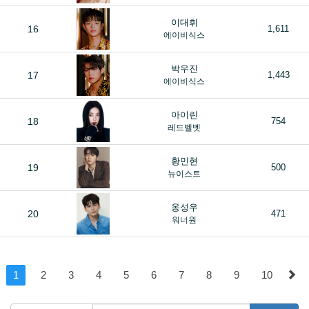
이대휘
16
1,611
에이비식스
박우진
17
1,443
에이비식스
아이린
18
754
레드벨벳
황민현
19
500
뉴이스트
옹성우
20
471
워너원
1
2
3
4
5
6
7
8
9
10