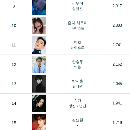
김우석
9
2,917
업텐션
혼다 히토미
10
2,883
아이즈원
백호
11
2,741
뉴이스트
한승우
12
2,162
빅톤
박지훈
13
2,045
워너원
슈가
14
1,941
방탄소년단
김요한
15
1,719
-