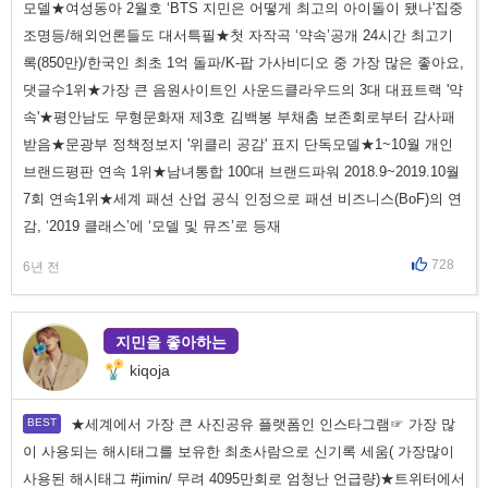
모델★여성동아 2월호 ‘BTS 지민은 어떻게 최고의 아이돌이 됐나'집중
조명등/해외언론들도 대서특필★첫 자작곡 ‘약속’공개 24시간 최고기
록(850만)/한국인 최초 1억 돌파/K-팝 가사비디오 중 가장 많은 좋아요,
댓글수1위★가장 큰 음원사이트인 사운드클라우드의 3대 대표트랙 '약
속'★평안남도 무형문화재 제3호 김백봉 부채춤 보존회로부터 감사패
받음★문광부 정책정보지 '위클리 공감' 표지 단독모델★1~10월 개인
브랜드평판 연속 1위★남녀통합 100대 브랜드파워 2018.9~2019.10월
7회 연속1위★세계 패션 산업 공식 인정으로 패션 비즈니스(BoF)의 연
감, ‘2019 클래스’에 ‘모델 및 뮤즈’로 등재
728
6년 전
지민을 좋아하는
kiqoja
★세계에서 가장 큰 사진공유 플랫폼인 인스타그램☞ 가장 많
이 사용되는 해시태그를 보유한 최초사람으로 신기록 세움( 가장많이
사용된 해시태그 #jimin/ 무려 4095만회로 엄청난 언급량)★트위터에서