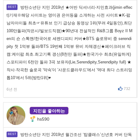
방탄소년단 지민 2019년 ★어반 딕셔너리-지민효과(jimin effec
t)기재※해당 사이트는 영미권 은어등을 소개하는 사전 사이트★K-팝
남자아이돌 최초☞유튜브 인기 급상승 동영상 1위(무려 4일동안),최단
100만돌파(작은시/빌보드직캠)★90년대 전설적인 R&B그룹 Boyz II M
en의 숀 스톡맨/한국어로 세렌디피티 커버★BTS 솔로뮤비 중 serendi
pity 첫 1억뷰 돌파/BTS 19번째 1억뷰 뮤비 자체갱신★페이크러브 직
캠:케이팝 최초.최고기록 갱신(8천만 돌파)★한국가수 최초(유일하게)
스포티파이 6천만 돌파 3곡 보유자(Lie,Serendipity,Serendipity full) ★
작사·작곡한 솔로곡 '약속'이 '사운드클라우드'에서 '역대 최다 스트리밍
톱10‘에서 5위(방탄1위)♥
732
6년 전
지민을 좋아하는
hs590
방탄소년단 지민 2019년 월간조선 ‘탑클래스’신년호 커버 단독