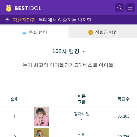
평생지민편
무대에서 예슬하는 박지민
투표 랭킹
적립금 랭킹
102차 랭킹
누가 최고의 아이돌인가요? 베스트 아이돌!
이름
순위
득표수
그룹
강다니엘
1
36,303
-
지민
20,736