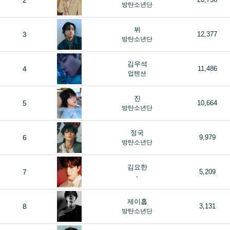
2
방탄소년단
뷔
3
12,377
방탄소년단
김우석
4
11,486
업텐션
진
5
10,664
방탄소년단
정국
6
9,979
방탄소년단
김요한
7
5,209
-
제이홉
8
3,131
방탄소년단