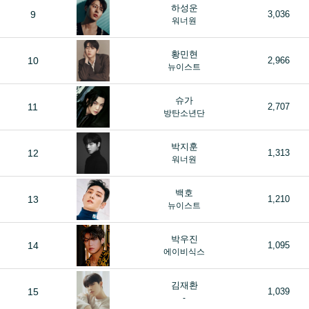
하성운
9
3,036
워너원
황민현
10
2,966
뉴이스트
슈가
11
2,707
방탄소년단
박지훈
12
1,313
워너원
백호
13
1,210
뉴이스트
박우진
14
1,095
에이비식스
김재환
15
1,039
-