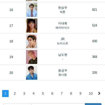
한승우
16
921
빅톤
이대휘
17
524
에이비식스
JR
18
430
뉴이스트
남도현
19
369
-
옹성우
20
326
워너원
1
2
3
4
5
6
7
8
9
10