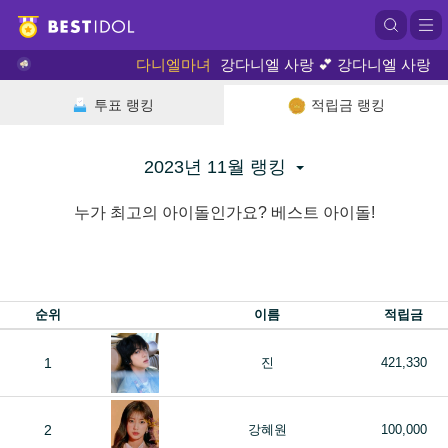
다니엘마녀
강다니엘 사랑 💕 강다니엘 사랑 💕
투표 랭킹
적립금 랭킹
2023년 11월 랭킹
누가 최고의 아이돌인가요? 베스트 아이돌!
순위
이름
적립금
1
진
421,330
2
강혜원
100,000