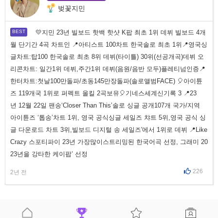
벚꽃지민
💛지민 23년 빌보드 핫백 핫샷 K팝 최초 1위 데뷔 빌보드 4개
월 단기간 4곡 차트인 📍아티스트 100차트 한국솔로 최초 1위📍영국싱
글차트:탑100 한국솔로 최초 8위 데뷔(타이틀) 30위(선공개곡)데뷔 오
리콘차트: 일간1위 데뷔,주간1위 데뷔(음원/음반 모두)플레티넘인증📍
한터차트:첫날100만돌파/초동145만장돌파(솔로앨범FACE) 🎈아이튠
즈 119개국 1위로 퍼펙트 올킬 2곡보유🎈기네스세계신기록 3 📍23
년 12월 22일 팬송‘Closer Than This’솔로 싱글 공개107개 국가/지역
아이튠즈 ‘톱송’차트 1위, 영국 공식싱글 세일즈 챠트 5위,영국 공식 싱
글 다운로드 차트 3위,빌보드 디지털 송 세일즈'에서 1위로 데뷔 📍Like
Crazy 스포티파이 23년 가장많이스트리밍된 한국어곡 선정, 그래미 20
23년을 강타한 케이팝’ 선정
226
2년 전