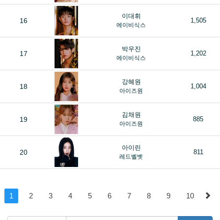
이대휘
16
1,505
에이비식스
박우진
17
1,202
에이비식스
강혜원
18
1,004
아이즈원
김채원
19
885
아이즈원
아이린
20
811
레드벨벳
1
2
3
4
5
6
7
8
9
10