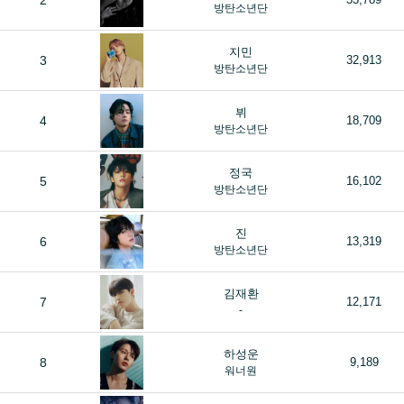
2
방탄소년단
지민
3
32,913
방탄소년단
뷔
4
18,709
방탄소년단
정국
5
16,102
방탄소년단
진
6
13,319
방탄소년단
김재환
7
12,171
-
하성운
8
9,189
워너원