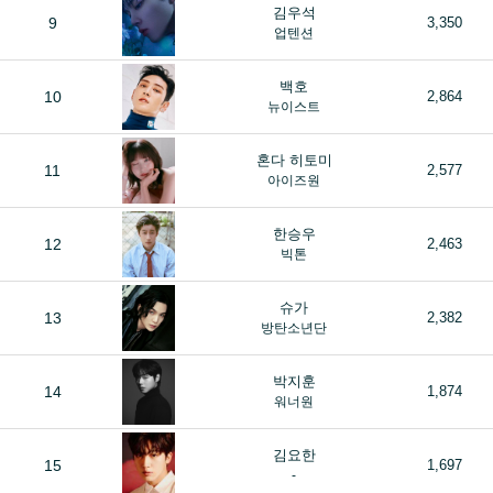
김우석
9
3,350
업텐션
백호
10
2,864
뉴이스트
혼다 히토미
11
2,577
아이즈원
한승우
12
2,463
빅톤
슈가
13
2,382
방탄소년단
박지훈
14
1,874
워너원
김요한
15
1,697
-