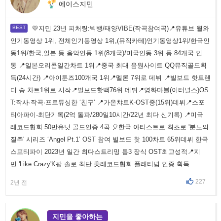
에이스지민
💛지민 23년 피처링:빅뱅/태양VIBE(작곡참여곡)📍유튜브 월와
인기동영상 1위, 전체인기동영상 1위,(뮤직카테)인기동영상1위/한국인
동1위/한국,일본 등 음악인동 1위(8개국)/미국인동 3위 등 84개국 인
동 📍일본오리콘일간차트 1위📍중국 최대 음원사이트 QQ뮤직골드획
득(24시간) 📍아이툰즈100개국 1위📍멜론 7위로 데뷔 📍빌보드 핫트렌
디 송 차트1위로 시작📍빌보드핫백76위 데뷔📍영화마블(이터널스)OS
T:작사·작곡·프로듀싱한 ‘친구’ 📍가온챠트K-OST중(15위)데뷔📍스포
티아파이-최단기록(2억 돌파/280일10시간/22년 최다 신기록) 📍미국
레코드협회 50만유닛 골드인증 4곡 🎈한국 아티스트로 최초로 '분노의
질주' 시리즈 ‘Angel Pt.1’ OST 참여 빌보드 핫 100차트 65위데뷔 한국
스포티파이 2023년 일간 최다스트리밍 톱3 장식 OST최고성적📍지
민 'Like Crazy'K팝 솔로 최단 美레코드협회 플래티넘 인증 획득
227
2년 전
지민을 좋아하는