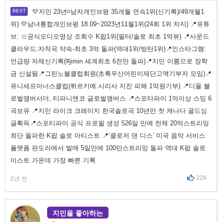
💛지민 23년◽남자개인브평 35개월 연속1위(신기록)/49개월1
위) 💛남녀통합개인브평 18.09~2023년11월1위(24회 1위 차지) 📍유튜
브: ☆공식오디오영상 조회수 K팝1위(필터/솔로 최초 1억뷰) 📍사운드
클라우드:자작곡 약속-최초 3억 돌파(역대1위/방탄1위)📍인스타그램:
언급량 자체신기록(#jimin 세계최초 6천만 돌파)📍지민 이름으로 장학
금 신설됨📍그린노블클럽회원(초록우산어린이재단고액기부자 모임)📍
유니세프아너스클럽(튀르키예.시리사 지진 피해 1억원기부) 📍디올 블
로벌앰버서더, 티파니엔코 글로벌앰버스 📍스포타파이 1억이상 스밍 6
곡보유 📍지민 라이크 크레이지 한국솔로곡 10년만 첫 캐나다 골드싱
글획득📍스포티파이 공식 프로필 생성 526일 만에 전체 20억스트리밍
최단 돌파한 K팝 솔로 아티스트 📍‘클로저 댄 디스’ 미국 음악 서비스
플랫폼 판도라에서 발매 5일만에 100만스트리밍 돌파 역대 K팝 솔로
이스트 가운데 가장 빠른 기록
228
2년 전
지민을 좋아하는