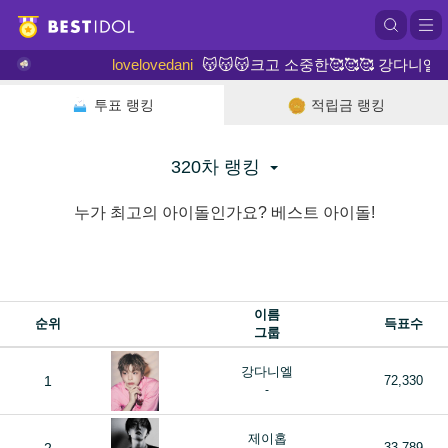
lovelovedani
😽😽😽크고 소중한🥰🥰🥰 강다니엘 🌟
투표 랭킹
적립금 랭킹
320차 랭킹
누가 최고의 아이돌인가요? 베스트 아이돌!
이름
순위
득표수
그룹
강다니엘
1
72,330
-
제이홉
33,789