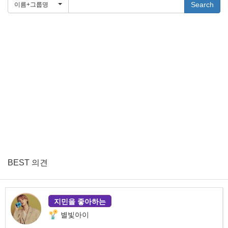
Search
이름+그룹명
BEST 의견
지민을 좋아하는
별빛아이