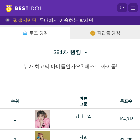
평생지민편
무대에서 예슬하는 박지민
투표 랭킹
적립금 랭킹
281차 랭킹
누가 최고의 아이돌인가요? 베스트 아이돌!
이름
순위
득표수
그룹
강다니엘
1
104,018
-
지민
42,729