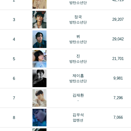
2
방탄소년단
정국
3
29,207
방탄소년단
뷔
4
29,042
방탄소년단
진
5
21,701
방탄소년단
제이홉
6
9,981
방탄소년단
김재환
7
7,296
-
김우석
8
7,066
업텐션