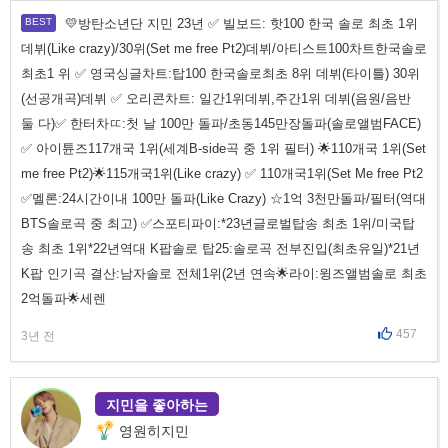
💛방탄소년단 지민 23년 ✅ 빌보드: 핫100 한국 솔로 최초 1위
데뷔(Like crazy)/30위(Set me free Pt2)데뷔/아티스트100차트한국솔로
최초1 위 ✅ 영국싱글차트:탑100 한국솔로최초 8위 데뷔(타이틀) 30위
(선공개곡)데뷔 ✅ 오리콘차트: 일간1위데뷔,주간1위 데뷔(음원/음반
둘 다)✅ 한터차ㄸ:첫 날 100만 돌파/초동145만장돌파(솔로앨범FACE)
✅ 아이튠즈117개국 1위(세계B-side곡 중 1위 필터) 🌟110개국 1위(Set
me free Pt2)🌟115개국1위(Like crazy) ✅ 110개국1위(Set Me free Pt2
✅멜론:24시간이내 100만 돌파(Like Crazy) ☆1억 3천만돌파/필터(역대
BTS솔로곡 중 최고) ✅스포티파이:*23년글로벌탑송 최초 1위/미국탑
송 최초 1위*22년역대 K팝솔로 탑25:솔로곡 전부진입(최초유일)*21년
K팝 인기곡 결산:남자솔로 전체1위(2년 연속🌟라이:윙즈앨범솔로 최초
2억돌파🌟세렌
457
3년 전
지민을 좋아하는
영원히지민