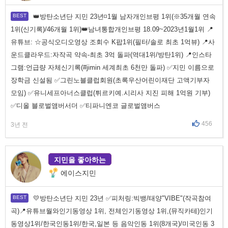
👑방탄소년단 지민 23년◽1월 남자개인브평 1위(※35개월 연속
1위(신기록)/46개월 1위)👑남녀통합개인브평 18.09~2023년1월1위 📍
유튜브: ☆공식오디오영상 조회수 K팝1위(필터/솔로 최초 1억뷰) 📍사
운드클라우드:자작곡 약속-최초 3억 돌파(역대1위/방탄1위) 📍인스타
그램:언급량 자체신기록(#jimin 세계최초 6천만 돌파) ✅지민 이름으로
장학금 신설됨 ✅그린노블클럽회원(초록우산어린이재단 고액기부자
모임) ✅유니세프아너스클럽(튀르키예.시리사 지진 피해 1억원 기부)
✅디올 블로벌앰버서더 ✅티파니엔코 글로벌앰버스
456
3년 전
지민을 좋아하는
에이스지민
💛방탄소년단 지민 23년 ✅피처링:빅뱅/태양"VIBE"(작곡참여
곡)📍유튜브월와인기동영상 1위, 전체인기동영상 1위,(뮤직카테)인기
동영상1위/한국인동1위/한국,일본 등 음악인동 1위(8개국)/미국인동 3