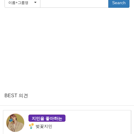
Search
이름+그룹명
BEST 의견
지민을 좋아하는
벚꽃지민