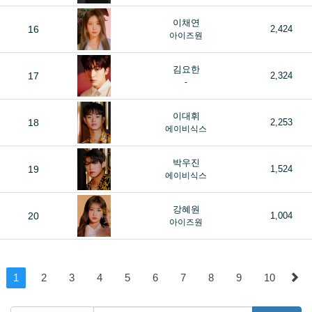
이채연
16
2,424
아이즈원
김요한
17
2,324
-
이대휘
18
2,253
에이비식스
박우진
19
1,524
에이비식스
강혜원
20
1,004
아이즈원
1
2
3
4
5
6
7
8
9
10