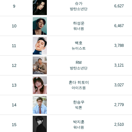
슈가
9
6,627
방탄소년단
하성운
10
6,467
워너원
백호
11
3,788
뉴이스트
RM
12
3,121
방탄소년단
혼다 히토미
13
3,027
아이즈원
한승우
14
2,779
빅톤
박지훈
15
2,510
워너원