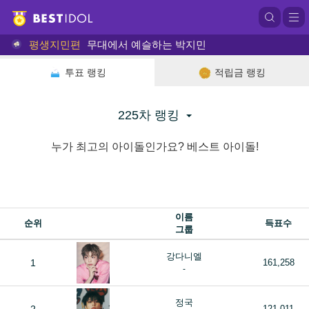
평생지민편
무대에서 예슬하는 박지민
투표 랭킹
적립금 랭킹
225차 랭킹
누가 최고의 아이돌인가요? 베스트 아이돌!
이름
순위
득표수
그룹
강다니엘
1
161,258
-
정국
121,011