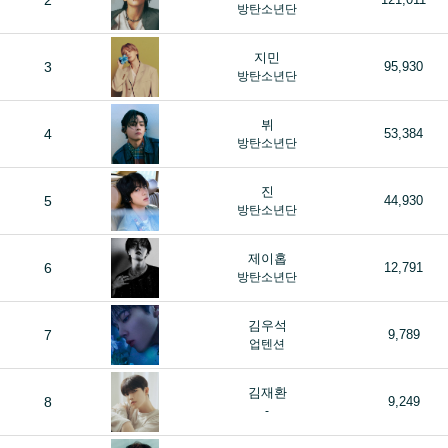
2
방탄소년단
지민
3
95,930
방탄소년단
뷔
4
53,384
방탄소년단
진
5
44,930
방탄소년단
제이홉
6
12,791
방탄소년단
김우석
7
9,789
업텐션
김재환
8
9,249
-