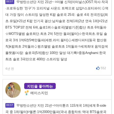
💛방탄소년단 지민 21년~ ◽마블 신작(이터널스)OST:작사·작곡
·프로듀싱한 ‘친구’가 오리지널 사운드 트랙으로 삽입◽스포티파이:♧역
대 가장 많이 스트리밍 달성한 K팝 솔로곡 25곡: 솔로 4곡 전곡진입(최
초.유일)◽21년 K팝 인기곡 결산:남자솔로 전체1위(2년 연속 1위)◽21년
BTS 'TOP10':전체 6위,솔로1위☆솔로곡(앨범기준)합산 최초 6억돌파
☆MOTS앨범 솔로최단.최초 2억 5천만 돌파(필터)☆한국최초.유일 솔
로곡 3개 1억6천5백만돌파(세렌.라이.필터)♤세렌디피티(동곡 합산원
칙)k팝최초 2억돌파♤윙즈앨범 솔로최초 1억돌파 ◽세계최대 음악검색
플랫폼/샤잠: 솔로곡(5개)합산 100만 달성 대기록◽중동Anghami:한국
최초 솔로 3곡만으로 400만 스트리밍 달성
552
4년 전
지민을 좋아하는
에이스지민
💛방탄소년단 지민 21년~◽아이튠즈 115개국 1위(세계 B-side
곡 중 1위/필터)◽멜론:1억2000만돌파(국내.종합차트:역대 BTS솔로곡