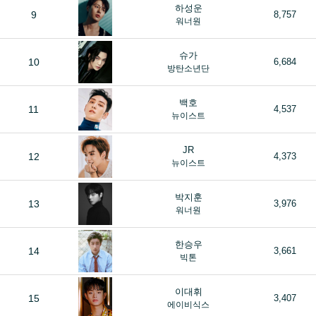
하성운
9
8,757
워너원
슈가
10
6,684
방탄소년단
백호
11
4,537
뉴이스트
JR
12
4,373
뉴이스트
박지훈
13
3,976
워너원
한승우
14
3,661
빅톤
이대휘
15
3,407
에이비식스