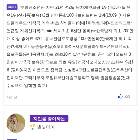
💛방탄소년단 지민 21년~◽2월 남자개인브평 1위(※35개월 연
속1위(신기록)보유)◽2월 남녀통합100대브랜드평판 1위(18.09~)◽사운
드클라우드:자작곡 약속-최초 3억 돌파(역대1위/방탄1위)◽인스타그램:
언급량 자체신기록(#jimin 세계최초 6천만 돌파)☆한국남자 최초 700만
개 이상 좋아요 4개보유☆컨셉포토영상:1000만돌파(한국개인 최초.최
단)◽세계 3대 음원플랫폼(스포티파이+사운드클라우드+유튜브뮤직):
솔로곡들(뮤비음원제외)로 최초10억 달성◽유튜브: 공식 오디오트랙 3
천만이상 3곡 보유(한국솔로 최초.유일)☆공식오디오영상 조회수 K팝1
위(필터)◽지민 이름으로 장학금 신설됨◽그린노블클럽회원(초록우산어
린이재단 고액기부자 모임)◽부산예술고등학교 명예 졸업장받음(전체
수석으로 입학한 학교)
553
4년 전
지민을 좋아하는
별빛아이