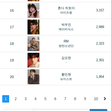
혼다 히토미
16
3,157
아이즈원
박우진
17
2,989
에이비식스
RM
18
2,323
방탄소년단
김요한
19
2,301
-
황민현
20
1,954
뉴이스트
1
2
3
4
5
6
7
8
9
10