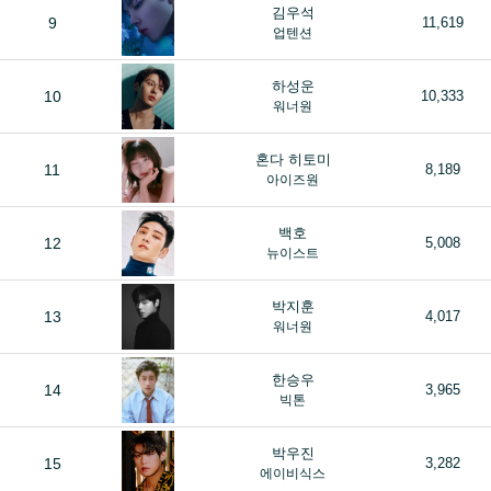
김우석
9
11,619
업텐션
하성운
10
10,333
워너원
혼다 히토미
11
8,189
아이즈원
백호
12
5,008
뉴이스트
박지훈
13
4,017
워너원
한승우
14
3,965
빅톤
박우진
15
3,282
에이비식스