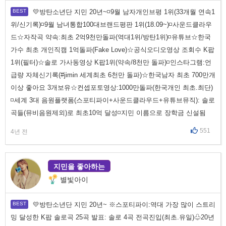
💛방탄소년단 지민 20년~◽9월 남자개인브평 1위(33개월 연속1
위/신기록)◽9월 남녀통합100대브랜드평판 1위(18.09~)◽사운드클라우
드☆자작곡 약속:최초 2억9천만돌파(역대1위/방탄1위)◽유튜브☆한국
가수 최초 개인직캠 1억돌파(Fake Love)☆공식오디오영상 조회수 K팝
1위(필터)☆솔로 가사동영상 K팝1위(약속/8천만 돌파)◽인스타그램:언
급량 자체신기록(#jimin 세계최초 6천만 돌파)☆한국남자 최초 700만개
이상 좋아요 3개보유☆컨셉포토영상:1000만돌파(한국개인 최초.최단)
◽세계 3대 음원플랫폼(스포티파이+사운드클라우드+유튜브뮤직): 솔로
곡들(뮤비음원제외)로 최초10억 달성◽지민 이름으로 장학금 신설됨
551
4년 전
지민을 좋아하는
별빛아이
💛방탄소년단 지민 20년~ ※스포티파이:역대 가장 많이 스트리
밍 달성한 K팝 솔로곡 25곡 발표: 솔로 4곡 전곡진입(최초.유일)♧20년