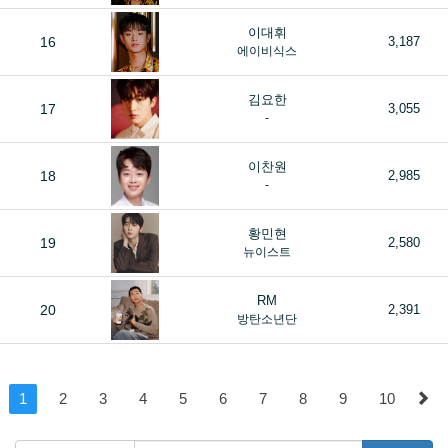
이대휘
16
3,187
에이비식스
김요한
17
3,055
-
이찬원
18
2,985
-
황민현
19
2,580
뉴이스트
RM
20
2,391
방탄소년단
1
2
3
4
5
6
7
8
9
10