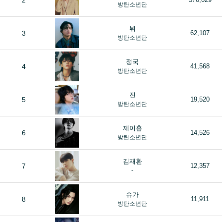
2
방탄소년단
뷔
3
62,107
방탄소년단
정국
4
41,568
방탄소년단
진
5
19,520
방탄소년단
제이홉
6
14,526
방탄소년단
김재환
7
12,357
-
슈가
8
11,911
방탄소년단