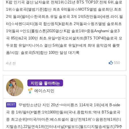
K팝 인기곡 결산:남자솔로 전체1위♧21년 BTS 'TOP10':전체 6위,솔로
1위☆솔로곡(앨범기준)합산 최초 6억돌파☆MOTS앨범 솔로최단.최초
2억 돌파(필터)☆한국최초.유일 솔로곡 3개 1억5천만돌파(세렌.라이.필
터)☆세렌디피티(동곡 합산원칙)k팝최초 2억돌파☆윙즈앨범 솔로최초
1억돌파 ◽인도(롤링스톤)2020결산:K팝 솔로1위◽중동Anghami:솔로3
곡 85만&2곡 100만 최초.유일◽영국오피셜차트(BTS TOP40)솔로곡 모
두포함 유일◽지니어스 결산:5위(솔로 유일)◽세계 최대 음악검색 플랫
폼/샤잠: 솔로곡(5개)합산 100만 달성 대기록
550
4년 전
지민을 좋아하는
에이스지민
💛방탄소년단 지민 20년~◽아이튠즈 114개국 1위(세계 B-side
곡 중 1위/필터)◽멜론:1억1900만돌파(국내.종합차트:역대 BTS솔로곡
중 최고순위)◽미국/아마존:베스트셀러 결산'전체1위'☆음원전체1위(디
지털송즈),22일연속1위(인터내셔널)◽빌보드(월드디지털송세일즈)79주