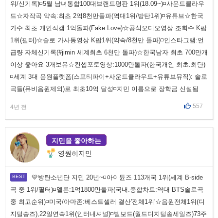
위/신기록)◽5월 남녀통합100대브랜드평판 1위(18.09~)◽사운드클라우
드☆자작곡 약속:최초 2억8천만돌파(역대1위/방탄1위)◽유튜브☆한국
가수 최초 개인직캠 1억돌파(Fake Love)☆공식오디오영상 조회수 K팝
1위(필터)☆솔로 가사동영상 K팝1위(약속/8천만 돌파)◽인스타그램:언
급량 자체신기록(#jimin 세계최초 6천만 돌파)☆한국남자 최초 700만개
이상 좋아요 3개보유☆컨셉포토영상:1000만돌파(한국개인 최초.최단)
◽세계 3대 음원플랫폼(스포티파이+사운드클라우드+유튜브뮤직): 솔로
곡들(뮤비음원제외)로 최초10억 달성◽지민 이름으로 장학금 신설됨
557
4년 전
지민을 좋아하는
영원히지민
💛방탄소년단 지민 20년~◽아이튠즈 113개국 1위(세계 B-side
곡 중 1위/필터)◽멜론:1억1800만돌파(국내.종합차트:역대 BTS솔로곡
중 최고순위)◽미국/아마존:베스트셀러 결산'전체1위'☆음원전체1위(디
지털송즈),22일연속1위(인터내셔널)◽빌보드(월드디지털송세일즈)73주