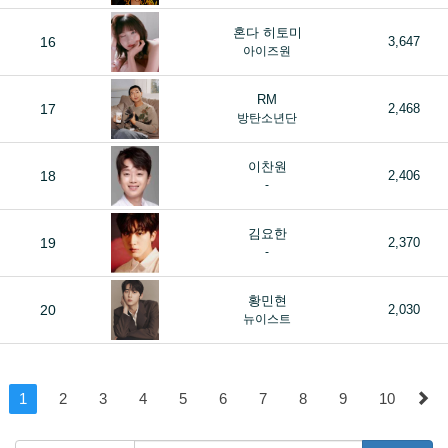
혼다 히토미
16
3,647
아이즈원
RM
17
2,468
방탄소년단
이찬원
18
2,406
-
김요한
19
2,370
-
황민현
20
2,030
뉴이스트
1
2
3
4
5
6
7
8
9
10