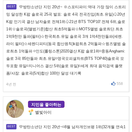
💛방탄소년단 지민 20년~ ※스포티파이:역대 가장 많이 스트리
밍 달성한 K팝 솔로곡 25곡 발표: 솔로 4곡 전곡진입(최초.유일)♧20년
K팝 인기곡 결산:남자솔로 전체1위♧21년 BTS 'TOP10':전체 6위,솔로
1위☆솔로곡(앨범기준)합산 최초5억돌파☆MOTS앨범 솔로최단.최초
1억9천만 돌파(필터)☆한국최초.유일 솔로곡 3개 1억4천만돌파(세렌.
라이.필터)☆세렌디피티(동곡 합산원칙)k팝최초 2억돌파☆윙즈앨범 솔
로최초 1억돌파 ◽인도(롤링스톤)2020결산:K팝 솔로1위◽중동Anghami:
솔로 3곡 85만돌파 최초.유일◽영국오피셜차트(BTS TOP40)솔로곡 모
두포함 유일◽지니어스 결산:5위(솔로 유일)◽세계 최대 음악검색 플랫
폼/샤잠: 솔로곡(5개)합산 100만 달성 대기록
558
4년 전
지민을 좋아하는
별빛아이
💛방탄소년단 지민 20년~◽8월 남자개인브평 1위(32개월 연속1