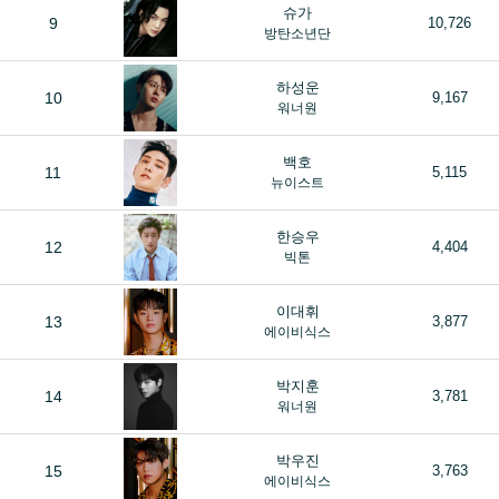
슈가
9
10,726
방탄소년단
하성운
10
9,167
워너원
백호
11
5,115
뉴이스트
한승우
12
4,404
빅톤
이대휘
13
3,877
에이비식스
박지훈
14
3,781
워너원
박우진
15
3,763
에이비식스