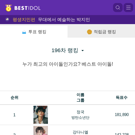
평생지민편
무대에서 예슬하는 박지민
투표 랭킹
적립금 랭킹
196차 랭킹
누가 최고의 아이돌인가요? 베스트 아이돌!
이름
순위
득표수
그룹
정국
1
181,890
방탄소년단
강다니엘
142,228