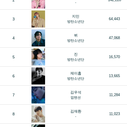
2
-
지민
3
64,443
방탄소년단
뷔
4
47,068
방탄소년단
진
5
16,570
방탄소년단
제이홉
6
13,665
방탄소년단
김우석
7
11,284
업텐션
김재환
8
11,023
-