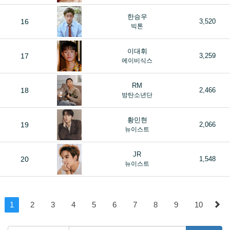
한승우
16
3,520
빅톤
이대휘
17
3,259
에이비식스
RM
18
2,466
방탄소년단
황민현
19
2,066
뉴이스트
JR
20
1,548
뉴이스트
1
2
3
4
5
6
7
8
9
10