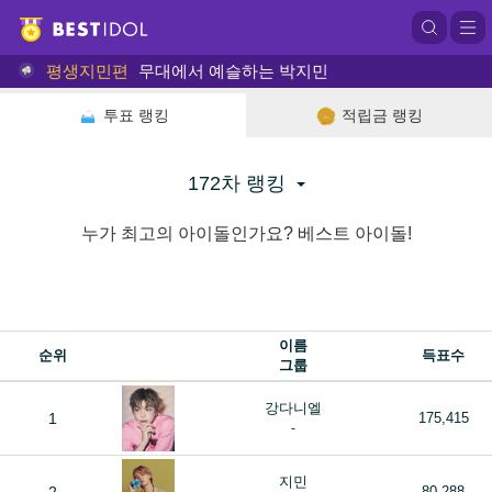
평생지민편
무대에서 예슬하는 박지민
투표 랭킹
적립금 랭킹
172차 랭킹
누가 최고의 아이돌인가요? 베스트 아이돌!
이름
순위
득표수
그룹
강다니엘
1
175,415
-
지민
80,288