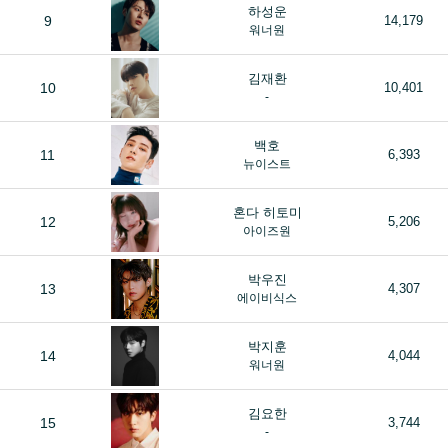
하성운
9
14,179
워너원
김재환
10
10,401
-
백호
11
6,393
뉴이스트
혼다 히토미
12
5,206
아이즈원
박우진
13
4,307
에이비식스
박지훈
14
4,044
워너원
김요한
15
3,744
-