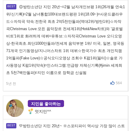
😊방탄소년단 지민 20년~◽2월 남자개인브평 1위(26개월 연속1
위/신기록)◽2월 남녀통합100대브랜드평판 1위(18.09~)◽사운드클라우
드☆자작곡 약속:전한국 최초 2억5천만돌파(역대2위/방탄1위)☆자작
곡Christmas Love:모든 음악장르 전세계1위(Hot&New차트)와 '글로벌
비트'1위로 화려하게 데뷔◽유튜브:☆자작곡Christmas Love 오디오영
상-한국최초.최단1000만돌파/전세계 음악부분 1위/ 미국, 일본, 영국등
71개국 인기동영상/지니어스차트 1위 데뷔☆한국가수 최초 개인직캠
1억돌파(Fake Love)☆공식오디오영상 조회수 K팝1위(필터)☆솔로 가
사동영상 K팝1위(약속)◽인스타그램:언급량 자체신기록(#jimin 세계최
초 5천7백만돌파)◽지민 이름으로 장학금 신설됨
564
5년 전
지민을 좋아하는
멋지민^^
💛방탄소년단 지민 20년~ ※스포티파이 역사상 가장 많이 스트