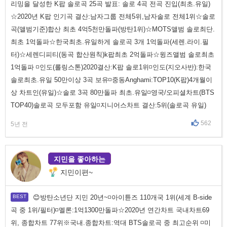
리밍을 달성한 K팝 솔로곡 25곡 발표: 솔로 4곡 전곡 진입(최초.유일)
☆2020년 K팝 인기곡 결산:남자그룹 전체5위,남자솔로 전체1위☆솔로
곡(앨범기준)합산 최초 4억5천만돌파(방탄1위)☆MOTS앨범 솔로최단.
최초 1억돌파☆한국최초.유일하게 솔로곡 3개 1억돌파(세렌.라이.필
터)☆세렌디피티(동곡 합산원칙)k팝최초 2억돌파☆윙즈앨범 솔로최초
1억돌파 ◽인도(롤링스톤)2020결산:K팝 솔로1위◽인도(지오사반):한국
솔로최초.유일 50만이상 3곡 보유◽중동Anghami:TOP10(K팝)4개월이
상 차트인(유일)☆솔로 3곡 80만돌파 최초.유일◽영국/오피셜차트(BTS
TOP40)솔로곡 모두포함 유일◽지니어스차트 결산:5위(솔로곡 유일)
562
5년 전
지민을 좋아하는
지민이편~
😊방탄소년단 지민 20년~◽아이튠즈 110개국 1위(세계 B-side
곡 중 1위/필터)◽멜론:1억1300만돌파☆2020년 연간차트 국내차트69
위, 종합차트 77위※국내.종합차트:역대 BTS솔로곡 중 최고순위 ◽미