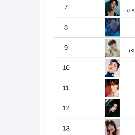
7
(HA
8
9
(K
10
11
12
13