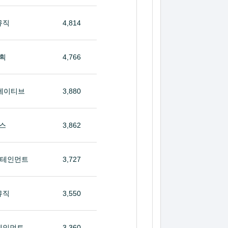
뮤직
4,814
획
4,766
에이티브
3,880
스
3,862
터테인먼트
3,727
뮤직
3,550
테인먼트
3,360