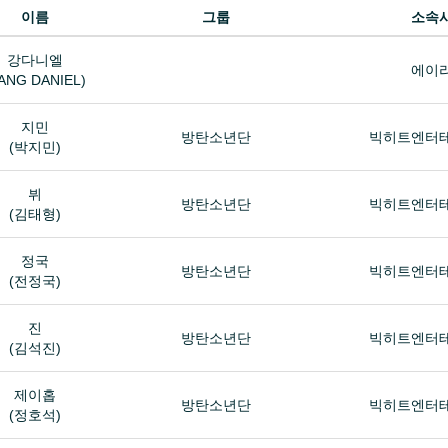
이름
그룹
소속
강다니엘
에이
ANG DANIEL)
지민
방탄소년단
빅히트엔터
(박지민)
뷔
방탄소년단
빅히트엔터
(김태형)
정국
방탄소년단
빅히트엔터
(전정국)
진
방탄소년단
빅히트엔터
(김석진)
제이홉
방탄소년단
빅히트엔터
(정호석)