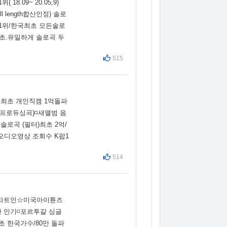
.09~ 20.05,9)
length합산인정) 솔로
 1위/한국최초 모든솔로
최초.유일하게 솔로곡 두
515
수 최초 개인직캠 1억돌파
부+프로듀싱곡)◽새앨범 음
로곡 (필터)최초 2억/
식오디오영상 조회수 K팝1
514
연속차트인☆미국아이튠즈
한 인기◽포르투갈 싱글
최초 한국가수/80만 돌파