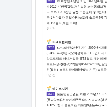
😊😊방탄소년단 지민 2020년◽9월 
※2019년 '한국갤럽,개인브평,남녀통합브평 1
곡 최초 1억 7천만 달성/그룹전체 중 9번
곡 6천만돌파 유일☆Filter포함 솔로곡4곡
개 1억돌파(세렌.라이)
5년 전
퍼펙트한지민
👉👈방탄소년단 지민 2020년◽자
(Fake Love)◽영국오피셜차트/BTS 인
악프로젝트 매니저맡음◽BTS월드 개인테마곡(
프로듀싱곡(친구)2억돌파◽Shazam:10만
위(필터)◽스포티파이(발매앨범 기준):솔로곡합
5년 전
에이스지민
🤗🤗방탄소년단 지민 2020년◽
(톱송차트)1위☆아마존뮤직(디지털송즈(음원
TOP50:한국 솔로최초 차트인◽중동Angham