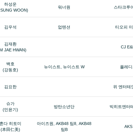
하성운
워너원
스타크루
 SUNG WOON)
김우석
업텐션
티오피 
김재환
CJ E
IM JAE HWAN)
백호
뉴이스트, 뉴이스트 W
플레디
(강동호)
김요한
위 엔터테
슈가
방탄소년단
빅히트엔터
(민윤기)
혼다 히토미
아이즈원, AKB48 팀8, AKB48
AKS
(本田仁美)
팀B