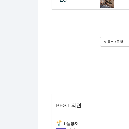
이름+그룹명
BEST 의견
하늘왕자