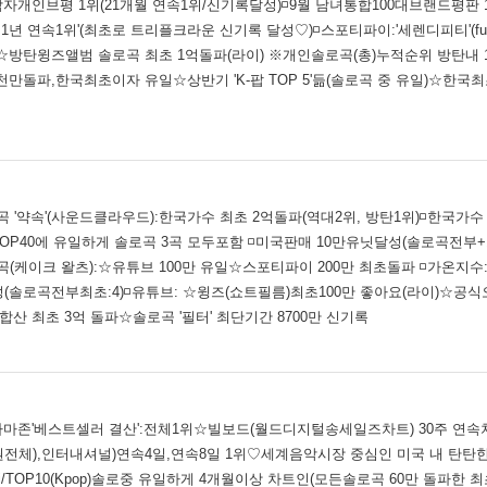
남자개인브평 1위(21개월 연속1위/신기록달성)◽9월 남녀통합100대브랜드평판 1위( 18
년 연속1위'(최초로 트리플크라운 신기록 달성♡)◽스포티파이:'세렌디피티'(full 
째)☆방탄윙즈앨범 솔로곡 최초 1억돌파(라이) ※개인솔로곡(총)누적순위 방탄내
 7천만돌파,한국최초이자 유일☆상반기 'K-팝 TOP 5'듦(솔로곡 중 유일)☆한국
작곡 '약속'(사운드클라우드):한국가수 최초 2억돌파(역대2위, 방탄1위)◽한국가
기곡 TOP40에 유일하게 솔로곡 3곡 모두포함 ◽미국판매 10만유닛달성(솔로곡전
케이크 왈츠):☆유튜브 100만 유일☆스포티파이 200만 최초돌파 ◽가온지수:솔
달성(솔로곡전부최초:4)◽유튜브: ☆윙즈(쇼트필름)최초100만 좋아요(라이)☆공
산 최초 3억 돌파☆솔로곡 '필터' 최단기간 8700만 신기록
미국아마존'베스트셀러 결산':전체1위☆빌보드(월드디지털송세일즈차트) 30주 
전체),인터내셔널)연속4일,연속8일 1위♡세계음악시장 중심인 미국 내 탄탄
i/TOP10(Kpop)솔로중 유일하게 4개월이상 차트인(모든솔로곡 60만 돌파한 