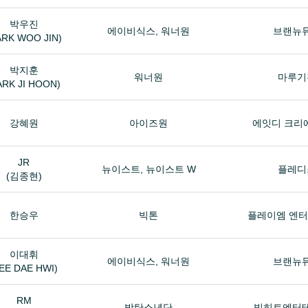
박우진
에이비식스, 워너원
브랜뉴
ARK WOO JIN)
박지훈
워너원
마루기
ARK JI HOON)
강혜원
아이즈원
에잇디 크리
JR
뉴이스트, 뉴이스트 W
플레디
(김종현)
한승우
빅톤
플레이엠 엔
이대휘
에이비식스, 워너원
브랜뉴
LEE DAE HWI)
RM
방탄소년단
빅히트엔터