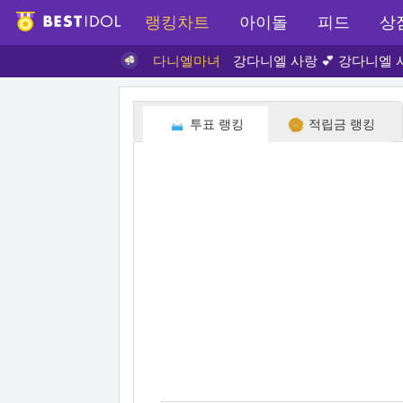
랭킹차트
아이돌
피드
상
다니엘마녀
강다니엘 사랑 💕 강다니엘 사
투표 랭킹
적립금 랭킹