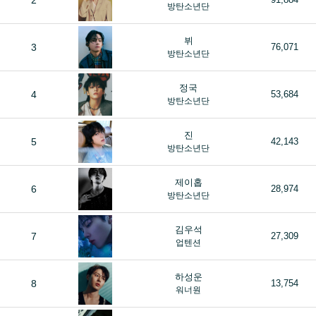
2
방탄소년단
뷔
3
76,071
방탄소년단
정국
4
53,684
방탄소년단
진
5
42,143
방탄소년단
제이홉
6
28,974
방탄소년단
김우석
7
27,309
업텐션
하성운
8
13,754
워너원