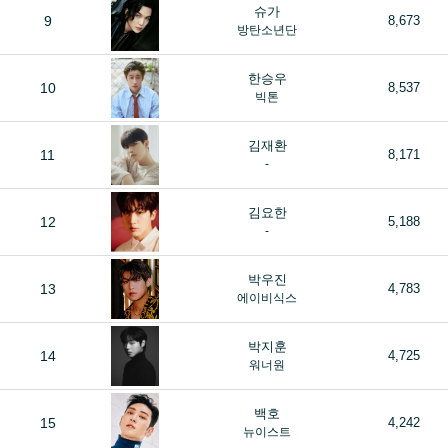
슈가
9
8,673
방탄소년단
한승우
10
8,537
빅톤
김재환
11
8,171
-
김요한
12
5,188
-
박우진
13
4,783
에이비식스
박지훈
14
4,725
워너원
백호
15
4,242
뉴이스트