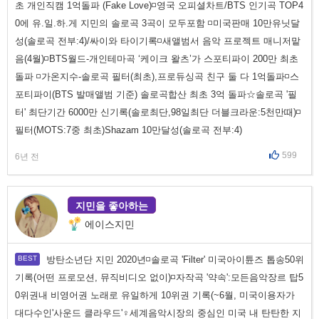
초 개인직캠 1억돌파 (Fake Love)◽영국 오피셜차트/BTS 인기곡 TOP4
0에 유.일.하.게 지민의 솔로곡 3곡이 모두포함 ◽미국판매 10만유닛달
성(솔로곡 전부:4)/싸이와 타이기록◽새앨범서 음악 프로젝트 매니저맡
음(4월)◽BTS월드-개인테마곡 ‘케이크 왈츠’가 스포티파이 200만 최초
돌파 ◽가온지수-솔로곡 필터(최초),프로듀싱곡 친구 둘 다 1억돌파◽스
포티파이(BTS 발매앨범 기준) 솔로곡합산 최초 3억 돌파☆솔로곡 '필
터' 최단기간 6000만 신기록(솔로최단,98일최단 더블크라운:5천만때)◽
필터(MOTS:7중 최초)Shazam 10만달성(솔로곡 전부:4)
599
6년 전
지민을 좋아하는
에이스지민
방탄소년단 지민 2020년◽솔로곡 'Filter' 미국아이튠즈 톱송50위
기록(어떤 프로모션, 뮤직비디오 없이)◽자작곡 '약속':모든음악장르 탑5
0위권내 비영어권 노래로 유일하게 10위권 기록(~6월, 미국이용자가
대다수인'사운드 클라우드'♀️세계음악시장의 중심인 미국 내 탄탄한 지