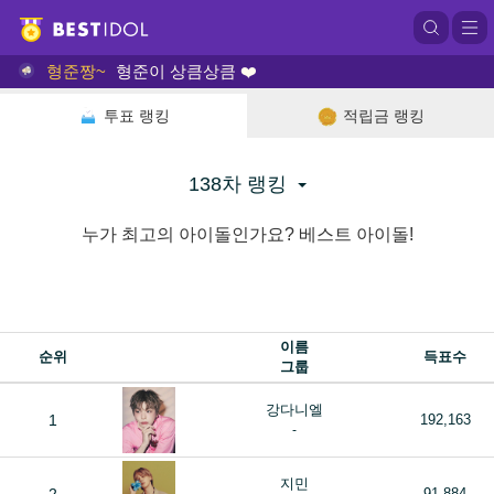
형준짱~
형준이 상큼상큼 ❤️
투표 랭킹
적립금 랭킹
138차 랭킹
누가 최고의 아이돌인가요? 베스트 아이돌!
이름
순위
득표수
그룹
강다니엘
1
192,163
-
지민
91,884