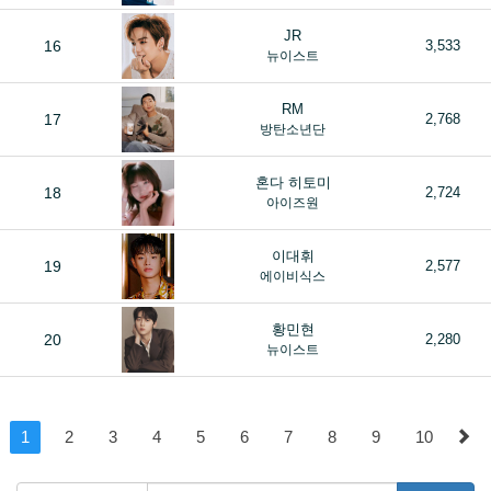
JR
16
3,533
뉴이스트
RM
17
2,768
방탄소년단
혼다 히토미
18
2,724
아이즈원
이대휘
19
2,577
에이비식스
황민현
20
2,280
뉴이스트
1
2
3
4
5
6
7
8
9
10