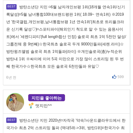
방탄소년단 지민 ◽6월 남자개인브평 1위(18개월 연속1위/신기
록달성)◽5월 남녀통합100대브랜드평판 1위( 18.09~ 연속1위) ※2019
년 '한국갤럽,개인브평,남녀통합브평 1년 연속1위'(최초로 트리플크라
운 신기록 달성♡)◽스포티파이(해외인기 척도로 알 수 있는 음원사이
트)에서 '세렌디피티'(full length합산 인정) 솔로곡 최초 1억 5천만 달성/
그룹전체 중 9번째)☆한국최초 솔로곡 두개 9000만돌파(세렌.라이)☆
방탄윙즈앨범 솔로곡 최초 1억돌파(라이) ※개인솔로곡(총)누적순위
방탄내 1위 ※싸이에 이어 5곡 미만으로 가장 많이 스트리밍 된 두 번
째 한국가수☆한국최초 모든 솔로곡 6천만돌파 유일♡
599
6년 전
지민을 좋아하는
멋지민^^
방탄소년단 지민 2020년◽자작곡 '약속'/사운드클라우드에서 한
국가수 최초 2억 스트리밍 돌파 (역대5위->3위, 방탄1위)◽한국가수 최