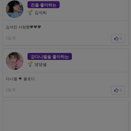
진을 좋아하는
김석찌
김석진 사랑행💖💖💖
1일 전
0
강다니엘을 좋아하는
댕댕녤
다니엘 💗 플로디
1일 전
0