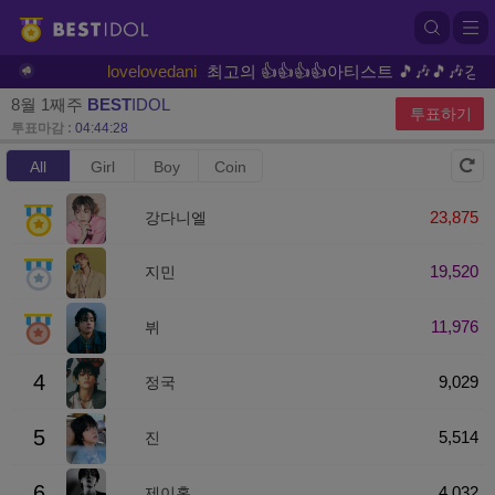
lovelovedani
최고의 👍👍👍👍아티스트 🎵🎶🎵🎶강다니엘 
8월 1째주
BEST
IDOL
투표하기
투표마감 :
04:44:28
All
Girl
Boy
Coin
23,875
강다니엘
19,520
지민
11,976
뷔
4
9,029
정국
5
5,514
진
6
4,032
제이홉