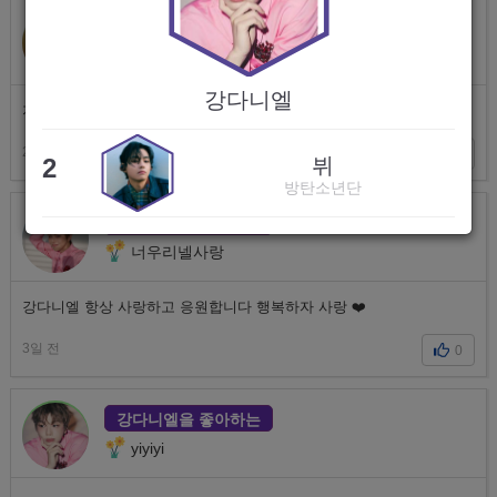
지민을 좋아하는
박간호사
강다니엘
지민이 언제나 응원해~!!
2일 전
0
2
뷔
방탄소년단
강다니엘을 좋아하는
너우리넬사랑
강다니엘 항상 사랑하고 응원합니다 행복하자 사랑 ❤️
3일 전
0
강다니엘을 좋아하는
yiyiyi