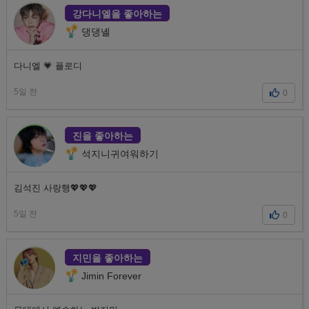
강다니엘을 좋아하는
댕댕녤
다니엘 💗 플로디
5일 전
0
진을 좋아하는
석지니귀여워하기
김석진 사랑행💖💖💖
5일 전
0
지민을 좋아하는
Jimin Forever