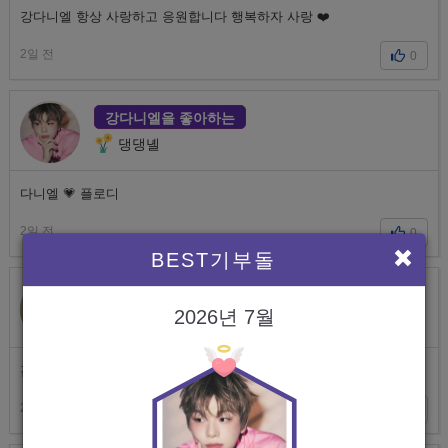
강다니엘 항상 사랑하고 응원합니다 행복하자 사랑 ❤️
2일 전
0
강다니엘을 좋아하는
댕댕녤
다니엘 💗 플로디
2일 전
0
BEST기부돌
진을 좋아하는
2026년 7월
김석찌
김석진 사랑행💖💖💖
2일 전
0