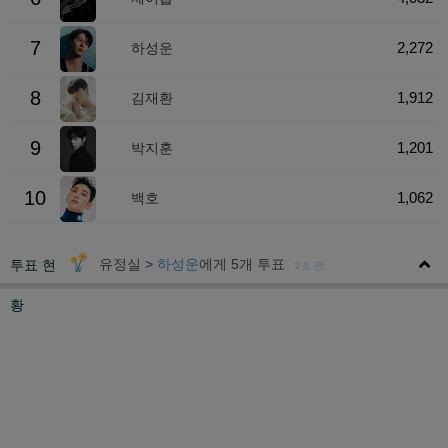
7
2,272
하성운
8
1,912
김재환
9
1,201
박지훈
10
1,062
백호
유정실 >
하성운
에게 5개 투표
투표 현
2초 전
황