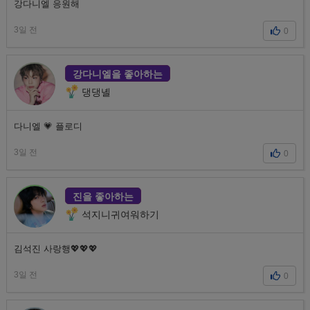
강다니엘 응원해
3일 전
0
강다니엘을 좋아하는
댕댕녤
다니엘 💗 플로디
3일 전
0
진을 좋아하는
석지니귀여워하기
김석진 사랑행💖💖💖
3일 전
0