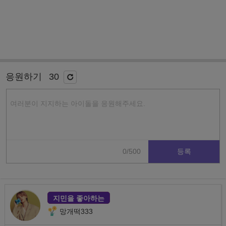
응원하기
30
0/500
등록
지민을 좋아하는
망개떡333