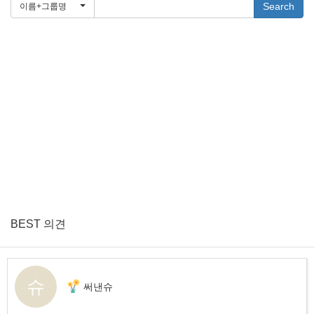
Search
이름+그룹명
BEST 의견
슈
써낸슈