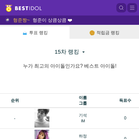
형준짱~
형준이 상큼상큼 ❤️
투표 랭킹
적립금 랭킹
15차 랭킹
누가 최고의 아이돌인가요? 베스트 아이돌!
이름
순위
득표수
그룹
기석
-
0
IM
하정
0