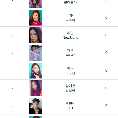
-
블라블라
이해리
-
0
다비치
혜인
-
0
NewJeans
다원
-
0
ARIAZ
미나
-
0
구구단
장예은
-
0
씨엘씨
권현빈
-
0
JBJ