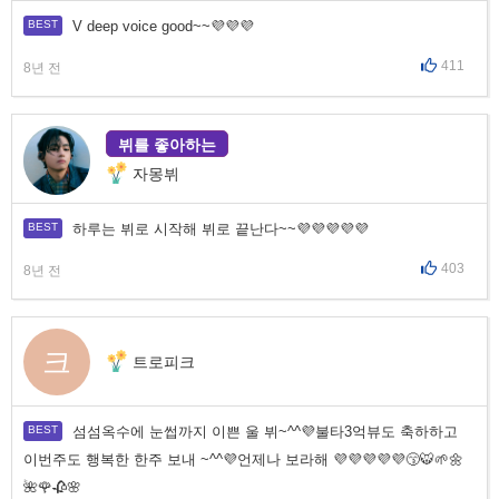
V deep voice good~~💜💜💜
411
8년 전
뷔를 좋아하는
자몽뷔
하루는 뷔로 시작해 뷔로 끝난다~~💜💜💜💜💜
403
8년 전
크
트로피크
섬섬옥수에 눈썹까지 이쁜 울 뷔~^^💜불타3억뷰도 축하하고
이번주도 행복한 한주 보내 ~^^💜언제나 보라해 💜💜💜💜💜😙🐯🌱🌼
🌺🌹🥀🌸