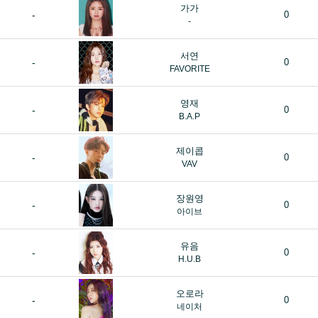
가가
-
0
-
서연
-
0
FAVORITE
영재
-
0
B.A.P
제이콥
-
0
VAV
장원영
-
0
아이브
유음
-
0
H.U.B
오로라
-
0
네이처