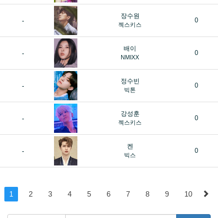
장수원
-
0
젝스키스
배이
-
0
NMIXX
정수빈
-
0
빅톤
강성훈
-
0
젝스키스
켄
-
0
빅스
1
2
3
4
5
6
7
8
9
10