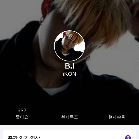
B.I
iKON
637
-
-
좋아요
현재득표
현재순위
주간 인기 영상