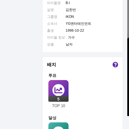
아이돌명
B.I
실명
김한빈
그룹명
iKON
소속사
YG엔터테인먼트
출생
1996-10-22
아이돌 정보
가수
성별
남자
배지
투표
5
TOP 10
달성