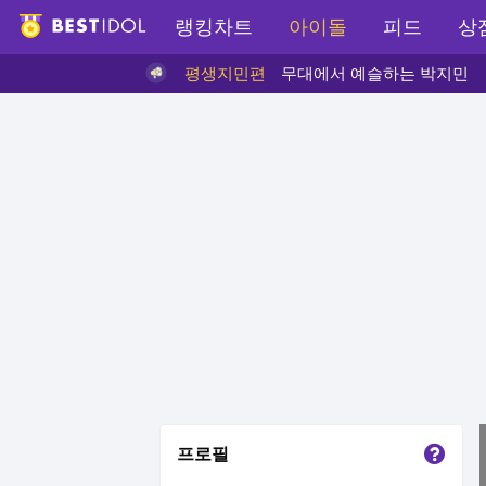
랭킹차트
아이돌
피드
상
프로필