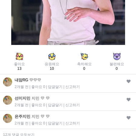
좋아요
응원해요
축하해요
불편해요
13
10
0
0
내맘RG
💛💛💛
2개월 전 | 좋아요 0 |
답글달기
|
신고하기
선미지민
지민 💛 💛
2개월 전 | 좋아요 0 |
답글달기
|
신고하기
은주지민
지민 💛 💛
2개월 전 | 좋아요 0 |
답글달기
|
신고하기
12개 댓글 모두보기