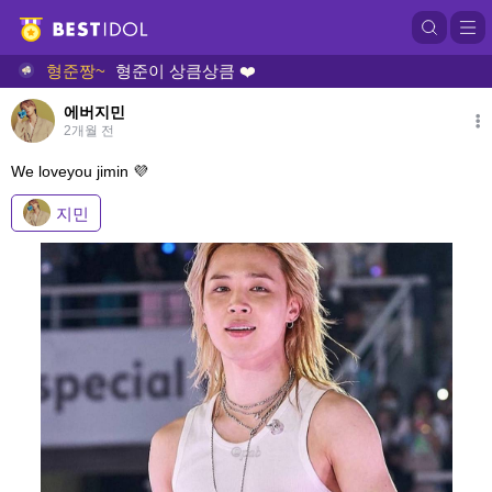
형준짱~
형준이 상큼상큼 ❤️
에버지민
2개월 전
We loveyou jimin 💜
지민