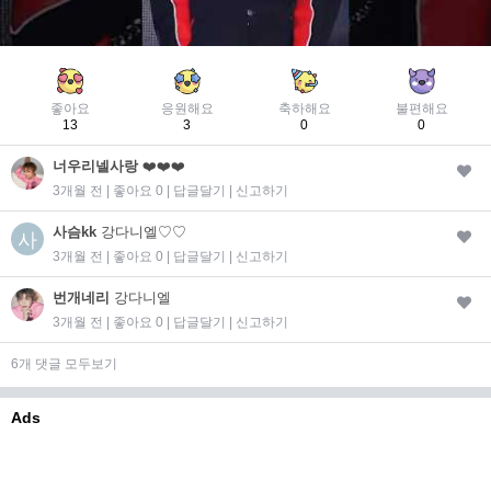
좋아요
응원해요
축하해요
불편해요
13
3
0
0
너우리넬사랑
❤️❤️❤️
3개월 전 | 좋아요 0 |
답글달기
|
신고하기
사슴kk
강다니엘♡♡
사
3개월 전 | 좋아요 0 |
답글달기
|
신고하기
번개네리
강다니엘
3개월 전 | 좋아요 0 |
답글달기
|
신고하기
6개 댓글 모두보기
Ads