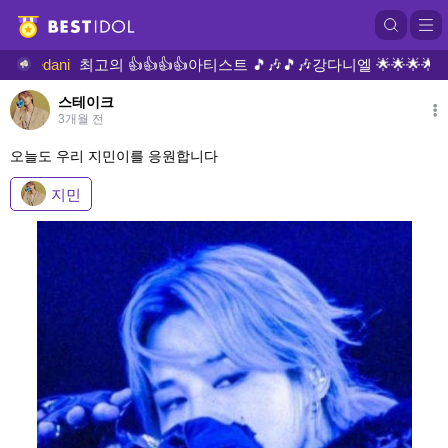
velovedani
최고의 👍👍👍👍아티스트 🎵🎶🎵🎶강다니엘 🌟🌟🌟🌟
스테이크
3개월 전
오늘도 우리 지민이를 응원합니다
지민