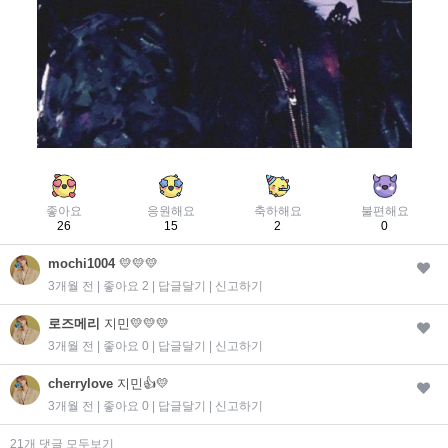
좋아요
응원해요
축하해요
불편해요
26
15
2
0
mochi1004
💛💛💛
3개월 전 | 좋아요 2 |
답글달기
|
신고하기
로즈메리
지민💛💛💛
3개월 전 | 좋아요 0 |
답글달기
|
신고하기
cherrylove
지민👍💛
3개월 전 | 좋아요 0 |
답글달기
|
신고하기
21개 댓글 모두보기