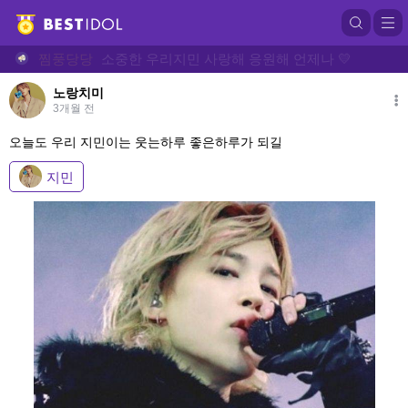
찜풍당당
소중한 우리지민 사랑해 응원해 언제나 💛
노랑치미
3개월 전
오늘도 우리 지민이는 웃는하루 좋은하루가 되길
지민