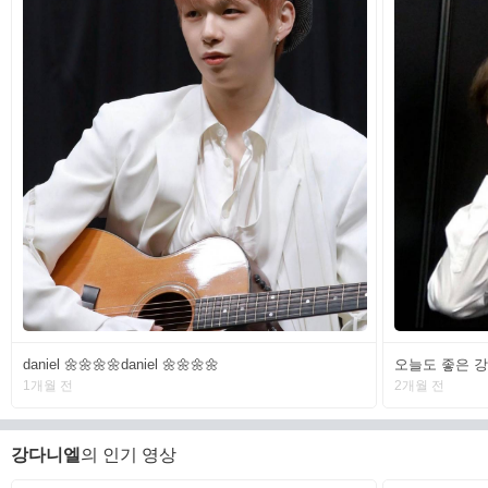
daniel 🌼🌼🌼🌼daniel 🌼🌼🌼🌼
오늘도 좋은 강다니엘
1개월 전
2개월 전
강다니엘
의 인기 영상