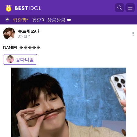
형
슈트핏쪼아
3개월 전
DANIEL 🔷️🔷️🔷️🔷️🔷️
강다니엘