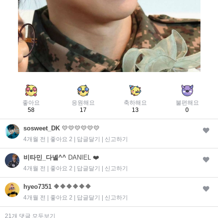
좋아요
응원해요
축하해요
불편해요
58
17
13
0
sosweet_DK
💛💛💛💛💛💛
4개월 전 | 좋아요 2 |
답글달기
|
신고하기
비타민_다녤^^
DANIEL ❤️
4개월 전 | 좋아요 2 |
답글달기
|
신고하기
hyeo7351
🔶️🔶️🔶️🔶️🔶️🔶️
4개월 전 | 좋아요 2 |
답글달기
|
신고하기
21개 댓글 모두보기