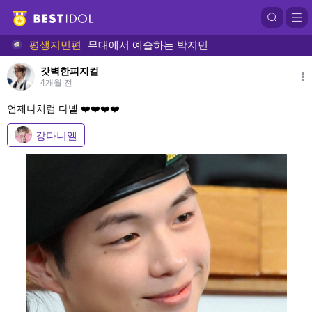
평생지민편
무대에서 예슬하는 박지민
갓벽한피지컬
4개월 전
언제나처럼 다녤 ❤️❤️❤️❤️
강다니엘