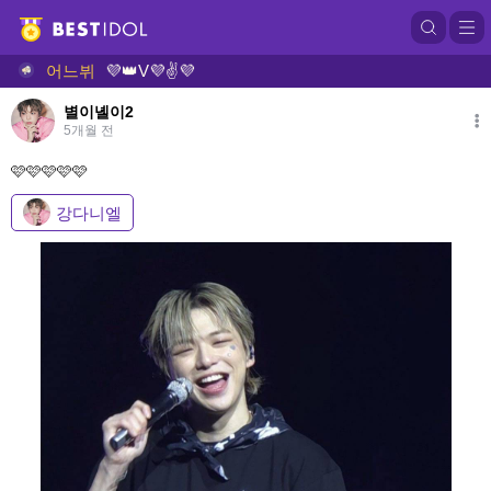
어느뷔
💜👑V💜✌💜
별이녤이2
5개월 전
🩷🩷🩷🩷🩷
강다니엘