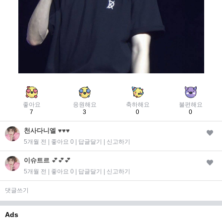
좋아요
응원해요
축하해요
불편해요
7
3
0
0
천사다니엘
♥️♥️♥️
5개월 전 | 좋아요 0 |
답글달기
|
신고하기
이슈트르
💕💕💕
5개월 전 | 좋아요 0 |
답글달기
|
신고하기
댓글쓰기
Ads