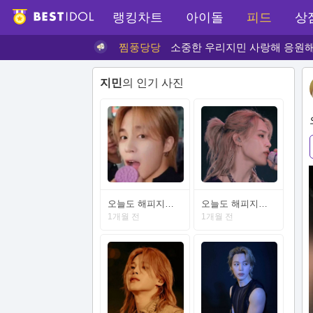
랭킹차트
아이돌
피드
상
찜풍당당
소중한 우리지민 사랑해 응원해 
지민
의 인기 사진
오늘도 해피지민데이하세요
오늘도 해피지민데이 하세요
1개월 전
1개월 전