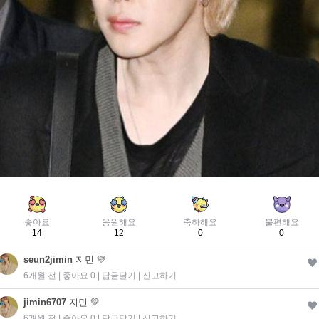
좋아요
응원해요
축하해요
불편해요
14
12
0
0
seun2jimin
지민 💛
6개월 전 | 좋아요 0 |
답글달기
|
신고하기
jimin6707
지민 💛
6개월 전 | 좋아요 0 |
답글달기
|
신고하기