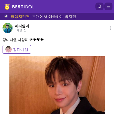
평생지민편
무대에서 예슬하는 박지민
녜리얌미
6개월 전
강다니엘 사랑해 🌟💝💝💝
강다니엘