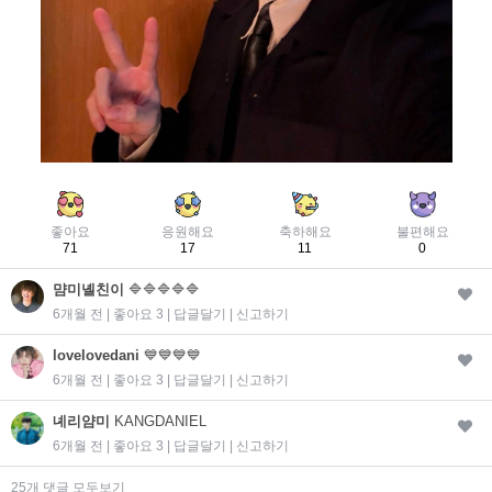
좋아요
응원해요
축하해요
불편해요
71
17
11
0
먐미녤친이
🔷️🔷️🔷️🔷️🔷️
6개월 전 | 좋아요 3 |
답글달기
|
신고하기
lovelovedani
💙💙💙💙
6개월 전 | 좋아요 3 |
답글달기
|
신고하기
녜리얌미
KANGDANIEL
6개월 전 | 좋아요 3 |
답글달기
|
신고하기
25개 댓글 모두보기