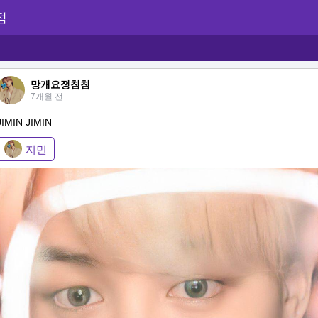
점
망개요정침침
7개월 전
JIMIN JIMIN
지민