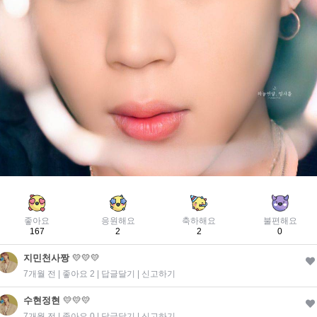
좋아요
응원해요
축하해요
불편해요
167
2
2
0
지민천사짱
💛💛💛
7개월 전 | 좋아요 2 |
답글달기
|
신고하기
수현정현
💛💛💛
7개월 전 | 좋아요 0 |
답글달기
|
신고하기