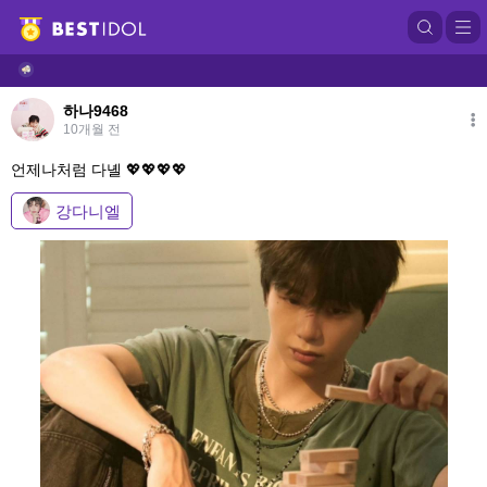
love
하나9468
10개월 전
언제나처럼 다녤 💖💖💖💖
강다니엘