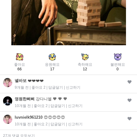
좋아요
응원해요
축하해요
불편해요
66
17
12
0
녤바보
❤️❤️❤️❤️
9개월 전 | 좋아요 2 |
답글달기
|
신고하기
영원한삐삐
강다니엘 🧡 🧡 🧡
10개월 전 | 좋아요 2 |
답글달기
|
신고하기
luvnielk961210
😍😍😍😍😍
10개월 전 | 좋아요 2 |
답글달기
|
신고하기
27개 댓글 모두보기