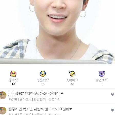
좋아요
응원해요
축하해요
불편해요
13
0
0
0
jimin6707
#지민 #방탄소년단지민 ❤
1년 전 | 좋아요 0 |
답글달기
|
신고하기
은주지민
박지민 사랑해 앞으로도 여전히❤
1년 전 | 좋아요 0 |
답글달기
|
신고하기