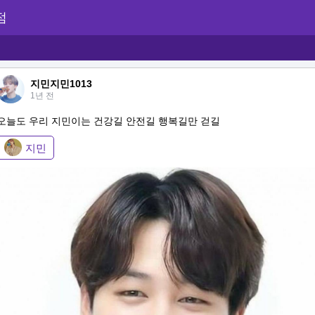
점
지민지민1013
1년 전
오늘도 우리 지민이는 건강길 안전길 행복길만 걷길
지민