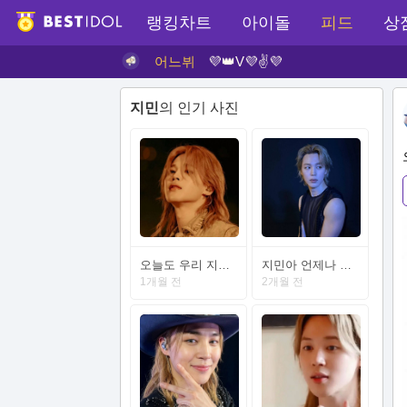
랭킹차트
아이돌
피드
상
어느뷔
💜👑V💜✌💜
지민
의 인기 사진
오늘도 우리 지민이는 웃는하루 좋은하루가 되길
지민아 언제나 사랑한다
1개월 전
2개월 전