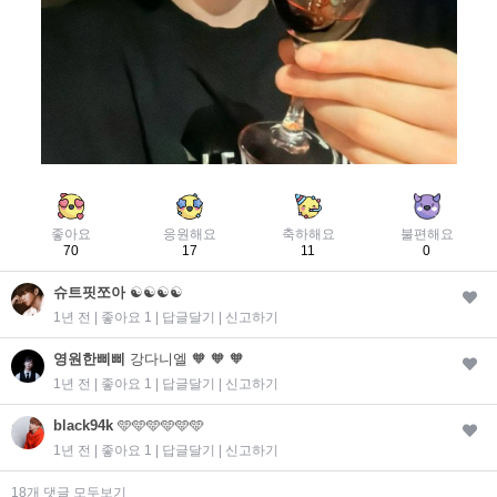
좋아요
응원해요
축하해요
불편해요
70
17
11
0
슈트핏쪼아
☯️☯️☯️☯️
1년 전 | 좋아요 1 |
답글달기
|
신고하기
영원한삐삐
강다니엘 🧡 🧡 🧡
1년 전 | 좋아요 1 |
답글달기
|
신고하기
black94k
🩵🩵🩵🩵🩵🩵
1년 전 | 좋아요 1 |
답글달기
|
신고하기
18개 댓글 모두보기