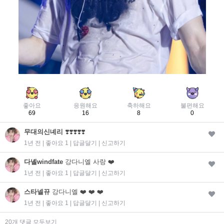
좋아요
응원해요
축하해요
불편해요
69
16
8
0
무대의신녜리
❣️❣️❣️❣️❣️
1년 전 | 좋아요 1 |
답글달기
|
신고하기
다녤windfate
강다니엘 사랑 ❤️
1년 전 | 좋아요 1 |
답글달기
|
신고하기
스타넬뀨
강다니엘 ❤️ ❤️ ❤️
1년 전 | 좋아요 1 |
답글달기
|
신고하기
20개 댓글 모두보기