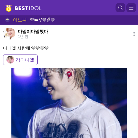
어느뷔
💜👑V💜✌💜
다녤이다녤했다
1년 전
다니엘 사랑해 🩵🩵🩵🩵
강다니엘